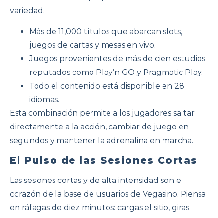
variedad.
Más de 11,000 títulos que abarcan slots,
juegos de cartas y mesas en vivo.
Juegos provenientes de más de cien estudios
reputados como Play’n GO y Pragmatic Play.
Todo el contenido está disponible en 28
idiomas.
Esta combinación permite a los jugadores saltar
directamente a la acción, cambiar de juego en
segundos y mantener la adrenalina en marcha.
El Pulso de las Sesiones Cortas
Las sesiones cortas y de alta intensidad son el
corazón de la base de usuarios de Vegasino. Piensa
en ráfagas de diez minutos: cargas el sitio, giras