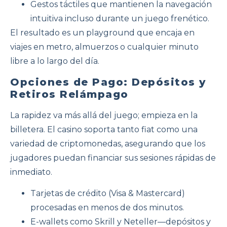
Gestos táctiles que mantienen la navegación
intuitiva incluso durante un juego frenético.
El resultado es un playground que encaja en
viajes en metro, almuerzos o cualquier minuto
libre a lo largo del día.
Opciones de Pago: Depósitos y
Retiros Relámpago
La rapidez va más allá del juego; empieza en la
billetera. El casino soporta tanto fiat como una
variedad de criptomonedas, asegurando que los
jugadores puedan financiar sus sesiones rápidas de
inmediato.
Tarjetas de crédito (Visa & Mastercard)
procesadas en menos de dos minutos.
E-wallets como Skrill y Neteller—depósitos y