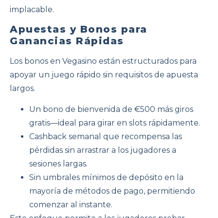
implacable.
Apuestas y Bonos para
Ganancias Rápidas
Los bonos en Vegasino están estructurados para
apoyar un juego rápido sin requisitos de apuesta
largos.
Un bono de bienvenida de €500 más giros
gratis—ideal para girar en slots rápidamente.
Cashback semanal que recompensa las
pérdidas sin arrastrar a los jugadores a
sesiones largas.
Sin umbrales mínimos de depósito en la
mayoría de métodos de pago, permitiendo
comenzar al instante.