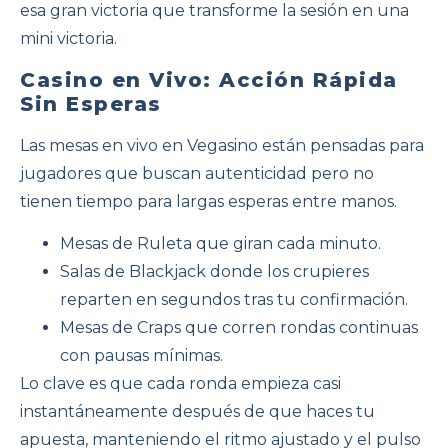
esa gran victoria que transforme la sesión en una
mini victoria.
Casino en Vivo: Acción Rápida
Sin Esperas
Las mesas en vivo en Vegasino están pensadas para
jugadores que buscan autenticidad pero no
tienen tiempo para largas esperas entre manos.
Mesas de Ruleta que giran cada minuto.
Salas de Blackjack donde los crupieres
reparten en segundos tras tu confirmación.
Mesas de Craps que corren rondas continuas
con pausas mínimas.
Lo clave es que cada ronda empieza casi
instantáneamente después de que haces tu
apuesta, manteniendo el ritmo ajustado y el pulso