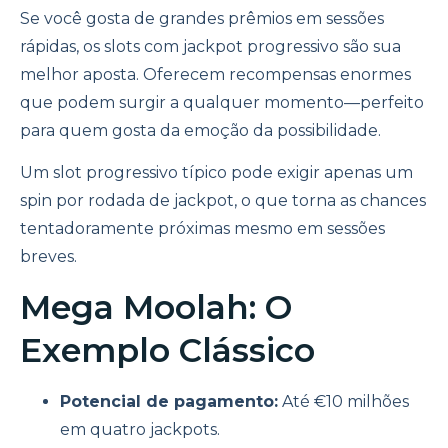
Se você gosta de grandes prêmios em sessões
rápidas, os slots com jackpot progressivo são sua
melhor aposta. Oferecem recompensas enormes
que podem surgir a qualquer momento—perfeito
para quem gosta da emoção da possibilidade.
Um slot progressivo típico pode exigir apenas um
spin por rodada de jackpot, o que torna as chances
tentadoramente próximas mesmo em sessões
breves.
Mega Moolah: O
Exemplo Clássico
Potencial de pagamento:
Até €10 milhões
em quatro jackpots.