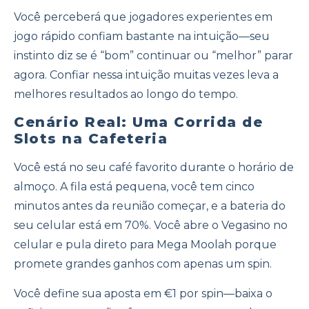
Você perceberá que jogadores experientes em
jogo rápido confiam bastante na intuição—seu
instinto diz se é “bom” continuar ou “melhor” parar
agora. Confiar nessa intuição muitas vezes leva a
melhores resultados ao longo do tempo.
Cenário Real: Uma Corrida de
Slots na Cafeteria
Você está no seu café favorito durante o horário de
almoço. A fila está pequena, você tem cinco
minutos antes da reunião começar, e a bateria do
seu celular está em 70%. Você abre o Vegasino no
celular e pula direto para Mega Moolah porque
promete grandes ganhos com apenas um spin.
Você define sua aposta em €1 por spin—baixa o