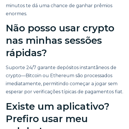
minutos te dá uma chance de ganhar prêmios
enormes.
Não posso usar crypto
nas minhas sessões
rápidas?
Suporte 24/7 garante depósitos instantâneos de
crypto—Bitcoin ou Ethereum são processados
imediatamente, permitindo começar a jogar sem
esperar por verificações típicas de pagamentos fiat.
Existe um aplicativo?
Prefiro usar meu