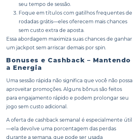
seu tempo de sessão.
Foque em títulos com gatilhos frequentes de
rodadas grátis—eles oferecem mais chances
sem custo extra de aposta.
Essa abordagem maximiza suas chances de ganhar
um jackpot sem arriscar demais por spin.
Bonuses e Cashback – Mantendo
a Energia
Uma sessão rápida não significa que você não possa
aproveitar promoções. Alguns bônus são feitos
para engajamento rápido e podem prolongar seu
jogo sem custo adicional.
A oferta de cashback semanal é especialmente útil
—ela devolve uma porcentagem das perdas
durante a semana, que pode ser usada