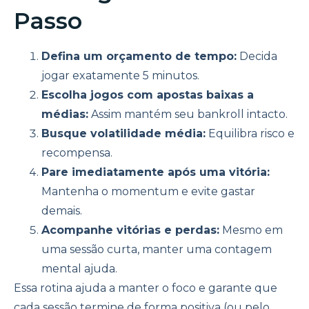
Passo
Defina um orçamento de tempo:
Decida
jogar exatamente 5 minutos.
Escolha jogos com apostas baixas a
médias:
Assim mantém seu bankroll intacto.
Busque volatilidade média:
Equilibra risco e
recompensa.
Pare imediatamente após uma vitória:
Mantenha o momentum e evite gastar
demais.
Acompanhe vitórias e perdas:
Mesmo em
uma sessão curta, manter uma contagem
mental ajuda.
Essa rotina ajuda a manter o foco e garante que
cada sessão termine de forma positiva (ou pelo