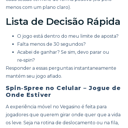
menos com um plano claro).
Lista de Decisão Rápida
O jogo está dentro do meu limite de aposta?
Falta menos de 30 segundos?
Acabei de ganhar? Se sim, devo parar ou
re‑spin?
Responder a essas perguntas instantaneamente
mantém seu jogo afiado.
Spin‑Spree no Celular – Jogue de
Onde Estiver
A experiência móvel no Vegasino é feita para
jogadores que querem girar onde quer que a vida
os leve. Seja na rotina de deslocamento ou na fila,