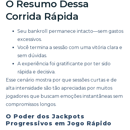
O Resumo Dessa
Corrida Rápida
Seu bankroll permanece intacto—sem gastos
excessivos.
Você termina a sessão com uma vitória clara e
sem dúvidas.
A experiência foi gratificante por ter sido
rápida e decisiva.
Esse cenário mostra por que sessões curtas e de
alta intensidade são tão apreciadas por muitos
jogadores que buscam emoções instantâneas sem
compromissos longos.
O Poder dos Jackpots
Progressivos em Jogo Rápido