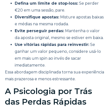
Defina um limite de stop‑loss:
Se perder
€20 em uma sessão, pare.
Diversifique apostas:
Misture apostas baixas
e médias na mesma rodada.
Evite perseguir perdas:
Mantenha o valor
da aposta original, mesmo se estiver em baixa.
Use vitórias rápidas para reinvestir:
Se
ganhar um valor pequeno, considere usá-lo
em mais um spin ao invés de sacar
imediatamente.
Essa abordagem disciplinada torna sua experiência
mais prazerosa e menos estressante.
A Psicologia por Trás
das Perdas Rápidas