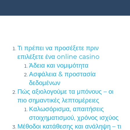
Τι πρέπει να προσέξετε πριν
επιλέξετε ένα online casino
Άδεια και νομιμότητα
Ασφάλεια & προστασία
δεδομένων
Πώς αξιολογούμε τα μπόνους – οι
πιο σημαντικές λεπτομέρειες
Καλωσόρισμα, απαιτήσεις
στοιχηματισμού, χρόνος ισχύος
Μέθοδοι κατάθεσης και ανάληψη – τι