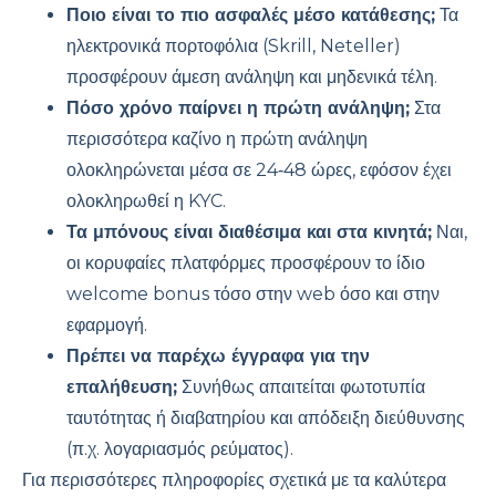
Ποιο είναι το πιο ασφαλές μέσο κατάθεσης;
Τα
ηλεκτρονικά πορτοφόλια (Skrill, Neteller)
προσφέρουν άμεση ανάληψη και μηδενικά τέλη.
Πόσο χρόνο παίρνει η πρώτη ανάληψη;
Στα
περισσότερα καζίνο η πρώτη ανάληψη
ολοκληρώνεται μέσα σε 24‑48 ώρες, εφόσον έχει
ολοκληρωθεί η KYC.
Τα μπόνους είναι διαθέσιμα και στα κινητά;
Ναι,
οι κορυφαίες πλατφόρμες προσφέρουν το ίδιο
welcome bonus τόσο στην web όσο και στην
εφαρμογή.
Πρέπει να παρέχω έγγραφα για την
επαλήθευση;
Συνήθως απαιτείται φωτοτυπία
ταυτότητας ή διαβατηρίου και απόδειξη διεύθυνσης
(π.χ. λογαριασμός ρεύματος).
Για περισσότερες πληροφορίες σχετικά με τα καλύτερα