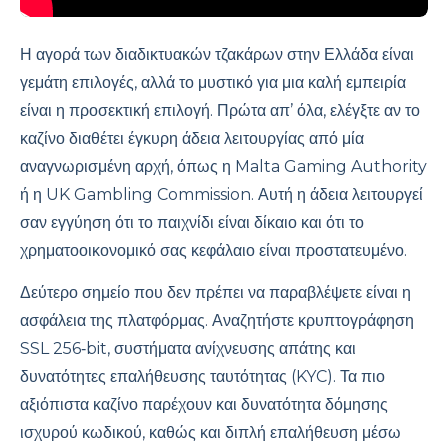
Η αγορά των διαδικτυακών τζακάρων στην Ελλάδα είναι
γεμάτη επιλογές, αλλά το μυστικό για μια καλή εμπειρία
είναι η προσεκτική επιλογή. Πρώτα απ’ όλα, ελέγξτε αν το
καζίνο διαθέτει έγκυρη άδεια λειτουργίας από μία
αναγνωρισμένη αρχή, όπως η Malta Gaming Authority
ή η UK Gambling Commission. Αυτή η άδεια λειτουργεί
σαν εγγύηση ότι το παιχνίδι είναι δίκαιο και ότι το
χρηματοοικονομικό σας κεφάλαιο είναι προστατευμένο.
Δεύτερο σημείο που δεν πρέπει να παραβλέψετε είναι η
ασφάλεια της πλατφόρμας. Αναζητήστε κρυπτογράφηση
SSL 256‑bit, συστήματα ανίχνευσης απάτης και
δυνατότητες επαλήθευσης ταυτότητας (KYC). Τα πιο
αξιόπιστα καζίνο παρέχουν και δυνατότητα δόμησης
ισχυρού κωδικού, καθώς και διπλή επαλήθευση μέσω