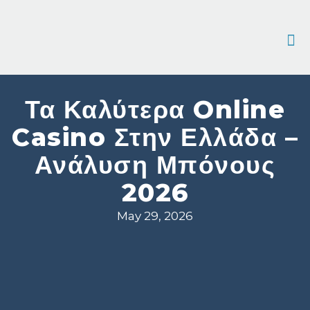
Contact 
Τα Καλύτερα Online
Casino Στην Ελλάδα –
Ανάλυση Μπόνους
2026
May 29, 2026