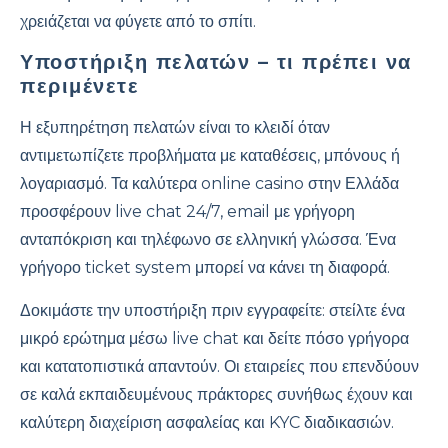
χρειάζεται να φύγετε από το σπίτι.
Υποστήριξη πελατών – τι πρέπει να
περιμένετε
Η εξυπηρέτηση πελατών είναι το κλειδί όταν
αντιμετωπίζετε προβλήματα με καταθέσεις, μπόνους ή
λογαριασμό. Τα καλύτερα online casino στην Ελλάδα
προσφέρουν live chat 24/7, email με γρήγορη
ανταπόκριση και τηλέφωνο σε ελληνική γλώσσα. Ένα
γρήγορο ticket system μπορεί να κάνει τη διαφορά.
Δοκιμάστε την υποστήριξη πριν εγγραφείτε: στείλτε ένα
μικρό ερώτημα μέσω live chat και δείτε πόσο γρήγορα
και κατατοπιστικά απαντούν. Οι εταιρείες που επενδύουν
σε καλά εκπαιδευμένους πράκτορες συνήθως έχουν και
καλύτερη διαχείριση ασφαλείας και KYC διαδικασιών.