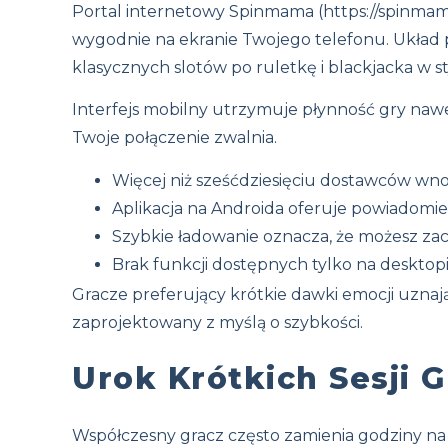
Portal internetowy Spinmama (https://spinmamag
wygodnie na ekranie Twojego telefonu. Układ
klasycznych slotów po ruletkę i blackjacka w s
Interfejs mobilny utrzymuje płynność gry nawe
Twoje połączenie zwalnia.
Więcej niż sześćdziesięciu dostawców wnos
Aplikacja na Androida oferuje powiadomie
Szybkie ładowanie oznacza, że możesz zac
Brak funkcji dostępnych tylko na desktopi
Gracze preferujący krótkie dawki emocji uznaj
zaprojektowany z myślą o szybkości.
Urok Krótkich Sesji G
Współczesny gracz często zamienia godziny na 