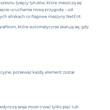
ześciu tysięcy tytułów, które mieszczą się
nięcie uruchamia nową przygodę – od
nych silnikach co flagowe maszyny NetEnt.
afikom, które automatycznie skalują się, gdy
kcyjne, ponieważ każdy element został
edyncza sesja może trwać tylko pięć lub