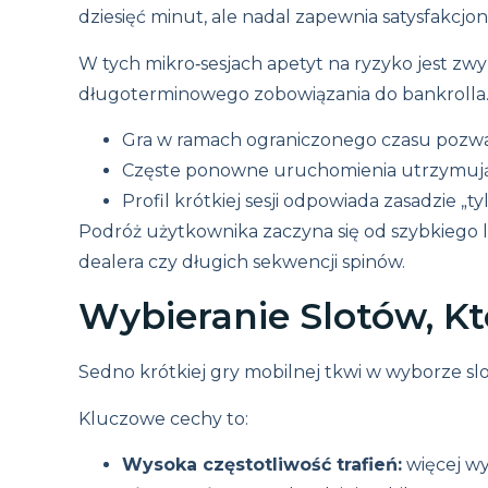
dziesięć minut, ale nadal zapewnia satysfakcjo
W tych mikro‑sesjach apetyt na ryzyko jest zwy
długoterminowego zobowiązania do bankrolla
Gra w ramach ograniczonego czasu pozwa
Częste ponowne uruchomienia utrzymują 
Profil krótkiej sesji odpowiada zasadzie „tyl
Podróż użytkownika zaczyna się od szybkiego l
dealera czy długich sekwencji spinów.
Wybieranie Slotów, Kt
Sedno krótkiej gry mobilnej tkwi w wyborze slo
Kluczowe cechy to:
Wysoka częstotliwość trafień:
więcej wy