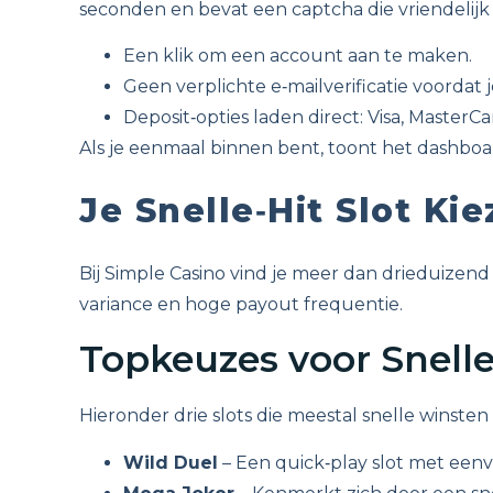
seconden en bevat een captcha die vriendelijk 
Een klik om een account aan te maken.
Geen verplichte e‑mailverificatie voordat
Deposit‑opties laden direct: Visa, MasterCard
Als je eenmaal binnen bent, toont het dashboard
Je Snelle‑Hit Slot Ki
Bij Simple Casino vind je meer dan drieduizend s
variance en hoge payout frequentie.
Topkeuzes voor Snell
Hieronder drie slots die meestal snelle winste
Wild Duel
– Een quick‑play slot met een