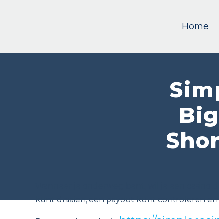
Home
Simp
Big
Shor
Wanneer je onderweg bent, wil je een casino da
kunt draaien, een payout kunt controleren en b