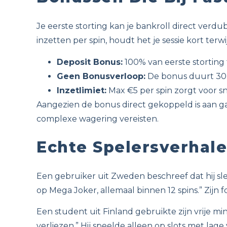
Je eerste storting kan je bankroll direct ver
inzetten per spin, houdt het je sessie kort terwijl
Deposit Bonus:
100% van eerste storting 
Geen Bonusverloop:
De bonus duurt 30 d
Inzetlimiet:
Max €5 per spin zorgt voor sn
Aangezien de bonus direct gekoppeld is aan ga
complexe wagering vereisten.
Echte Spelersverhal
Een gebruiker uit Zweden beschreef dat hij sle
op Mega Joker, allemaal binnen 12 spins.” Zijn f
Een student uit Finland gebruikte zijn vrije mi
verliezen.” Hij speelde alleen op slots met lage