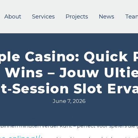
About
Services
Projects
News
Tea
le Casino: Quick 
 Wins – Jouw Ult
t‑Session Slot Erv
June 7, 2026
t sneller reageert dan je koffiezetapparaat. Simple Cas
innen minuten verder kunt – perfect voor spelers die ge