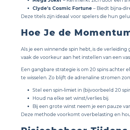
Mega Joker
– Kenmerkt zich door een sne
Clyde’s Cosmic Fortune
– Biedt bijna‑dir
Deze titels zijn ideaal voor spelers die hun ge
Hoe Je de Momentum
Als je een winnende spin hebt, is de verleiding
vaak de voorkeur aan het instellen van een vas
Een gangbare strategie is om 20 spins achter el
te wisselen. Zo blijft de adrenaline stromen zo
Stel een spin‑limiet in (bijvoorbeeld 20 spin
Houd na elke set winst/verlies bij.
Bij een grote winst neem je een pauze van
Deze methode voorkomt overbelasting en houdt