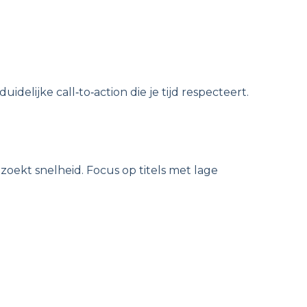
elijke call‑to‑action die je tijd respecteert.
e zoekt snelheid. Focus op titels met lage