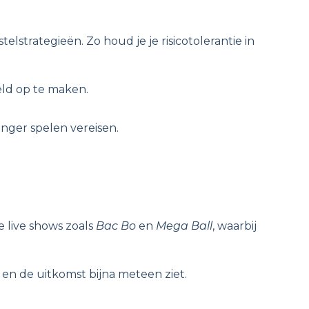
elstrategieën. Zo houd je je risicotolerantie in
geld op te maken.
anger spelen vereisen.
e live shows zoals
Bac Bo
en
Mega Ball
, waarbij
 en de uitkomst bijna meteen ziet.