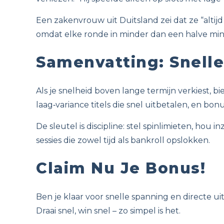
Een zakenvrouw uit Duitsland zei dat ze “altij
omdat elke ronde in minder dan een halve minuu
Samenvatting: Snelle
Als je snelheid boven lange termijn verkiest, bie
laag‑variance titels die snel uitbetalen, en bo
De sleutel is discipline: stel spinlimieten, hou
sessies die zowel tijd als bankroll opslokken.
Claim Nu Je Bonus!
Ben je klaar voor snelle spanning en directe 
Draai snel, win snel – zo simpel is het.