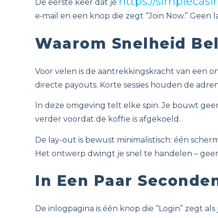
https://simplecasi
De eerste keer dat je
e‑mail en een knop die zegt “Join Now.” Geen l
Waarom Snelheid Bela
Voor velen is de aantrekkingskracht van een on
directe payouts. Korte sessies houden de adre
In deze omgeving telt elke spin. Je bouwt geen b
verder voordat de koffie is afgekoeld.
De lay-out is bewust minimalistisch: één scher
Het ontwerp dwingt je snel te handelen – geen
In Een Paar Seconde
De inlogpagina is één knop die “Login” zegt als