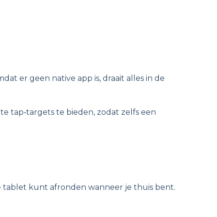
at er geen native app is, draait alles in de
 tap‑targets te bieden, zodat zelfs een
je tablet kunt afronden wanneer je thuis bent.