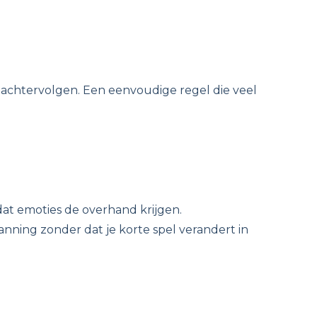
n achtervolgen. Een eenvoudige regel die veel
dat emoties de overhand krijgen.
ning zonder dat je korte spel verandert in