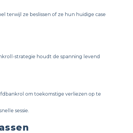
l terwijl ze beslissen of ze hun huidige case
ankroll-strategie houdt de spanning levend
oofdbankrol om toekomstige verliezen op te
nelle sessie.
Passen