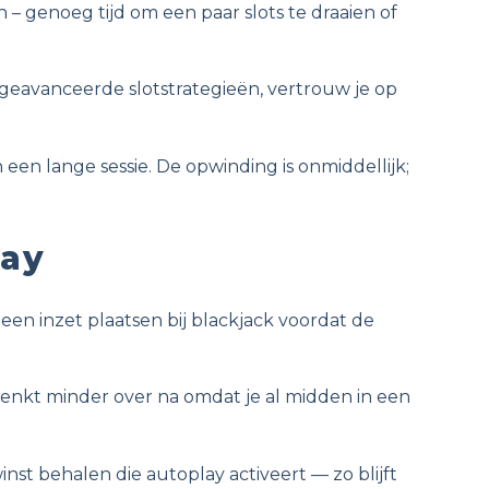
n – genoeg tijd om een paar slots te draaien of
f geavanceerde slotstrategieën, vertrouw je op
en lange sessie. De opwinding is onmiddellijk;
lay
f een inzet plaatsen bij blackjack voordat de
e denkt minder over na omdat je al midden in een
nst behalen die autoplay activeert — zo blijft