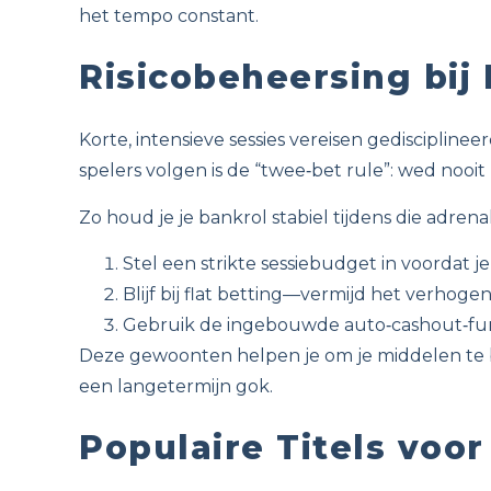
het tempo constant.
Risicobeheersing bij
Korte, intensieve sessies vereisen gedisciplin
spelers volgen is de “twee‑bet rule”: wed nooi
Zo houd je je bankrol stabiel tijdens die adrena
Stel een strikte sessiebudget in voordat je
Blijf bij flat betting—vermijd het verhogen
Gebruik de ingebouwde auto‑cashout‑funct
Deze gewoonten helpen je om je middelen te b
een langetermijn gok.
Populaire Titels voo