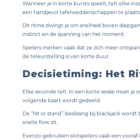
Wanneer je in korte bursts speelt, telt elke inz
een handjevol tafelweddenschappen te plaatsen
Dit ritme dwingt je om snelheid boven diepgang
instinct en de spanning van het moment.
Spelers merken vaak dat ze zich meer ontspann
de teleurstelling is van korte duur.
Decisietiming: Het R
Elke seconde telt. In een korte sessie moet je s
volgende kaart wordt gedeeld.
De “hit or stand”-beslissing bij blackjack word
snelle flow zit.
Evenzo gebruiken slotspelers vaak een vooraf in