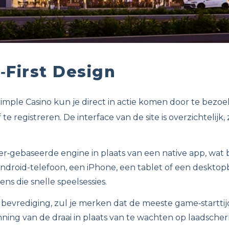
‑First Design
 Simple Casino kun je direct in actie komen door te bezo
registreren. De interface van de site is overzichtelijk, z
‑gebaseerde engine in plaats van een native app, wat b
droid-telefoon, een iPhone, een tablet of een desktopbr
ens die snelle speelsessies.
bevrediging, zul je merken dat de meeste game‑starttij
spanning van de draai in plaats van te wachten op laadsche