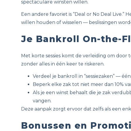
spectaculaire winsten willen.
Een andere favoriet is “Deal or No Deal Live.” 
willen houden of wisselen — beslissingen wo
Je Bankroll On-the-F
Met korte sessies komt de verleiding om door 
zonder alles in één keer te riskeren.
Verdeel je bankroll in “sessiezaken” — één z
Beperk elke zak tot niet meer dan 10% van
Als je een winst behaalt die je zak verdu
vangen.
Deze aanpak zorgt ervoor dat zelfs als een enke
Bonussen en Promotie