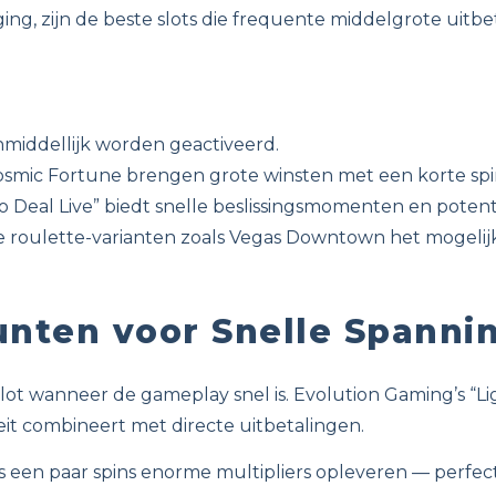
ing, zijn de beste slots die frequente middelgrote uit
onmiddellijk worden geactiveerd.
smic Fortune brengen grote winsten met een korte spi
o Deal Live” biedt snelle beslissingsmomenten en pote
ieke roulette-varianten zoals Vegas Downtown het mogel
unten voor Snelle Spanni
lot wanneer de gameplay snel is. Evolution Gaming’s “Lig
teit combineert met directe uitbetalingen.
een paar spins enorme multipliers opleveren — perfect 