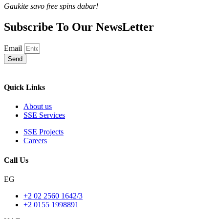
Gaukite savo free spins dabar!
Subscribe To Our NewsLetter
Email
Send
Quick Links
About us
SSE Services
SSE Projects
Careers
Call Us
EG
+2 02 2560 1642/3
+2 0155 1998891