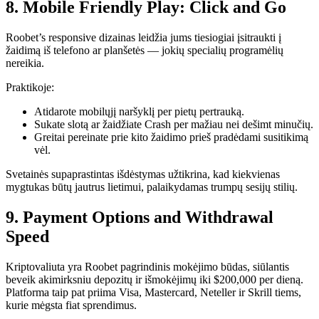
8. Mobile Friendly Play: Click and Go
Roobet’s responsive dizainas leidžia jums tiesiogiai įsitraukti į
žaidimą iš telefono ar planšetės — jokių specialių programėlių
nereikia.
Praktikoje:
Atidarote mobilųjį naršyklį per pietų pertrauką.
Sukate slotą ar žaidžiate Crash per mažiau nei dešimt minučių.
Greitai pereinate prie kito žaidimo prieš pradėdami susitikimą
vėl.
Svetainės supaprastintas išdėstymas užtikrina, kad kiekvienas
mygtukas būtų jautrus lietimui, palaikydamas trumpų sesijų stilių.
9. Payment Options and Withdrawal
Speed
Kriptovaliuta yra Roobet pagrindinis mokėjimo būdas, siūlantis
beveik akimirksniu depozitų ir išmokėjimų iki $200,000 per dieną.
Platforma taip pat priima Visa, Mastercard, Neteller ir Skrill tiems,
kurie mėgsta fiat sprendimus.