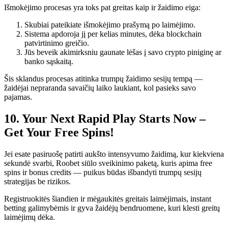
Išmokėjimo procesas yra toks pat greitas kaip ir žaidimo eiga:
Skubiai pateikiate išmokėjimo prašymą po laimėjimo.
Sistema apdoroja jį per kelias minutes, dėka blockchain
patvirtinimo greičio.
Jūs beveik akimirksniu gaunate lėšas į savo crypto piniginę ar
banko sąskaitą.
Šis sklandus procesas atitinka trumpų žaidimo sesijų tempą —
žaidėjai nepraranda savaičių laiko laukiant, kol pasieks savo
pajamas.
10. Your Next Rapid Play Starts Now –
Get Your Free Spins!
Jei esate pasiruošę patirti aukšto intensyvumo žaidimą, kur kiekviena
sekundė svarbi, Roobet siūlo sveikinimo paketą, kuris apima free
spins ir bonus credits — puikus būdas išbandyti trumpų sesijų
strategijas be rizikos.
Registruokitės šiandien ir mėgaukitės greitais laimėjimais, instant
betting galimybėmis ir gyva žaidėjų bendruomene, kuri klesti greitų
laimėjimų dėka.