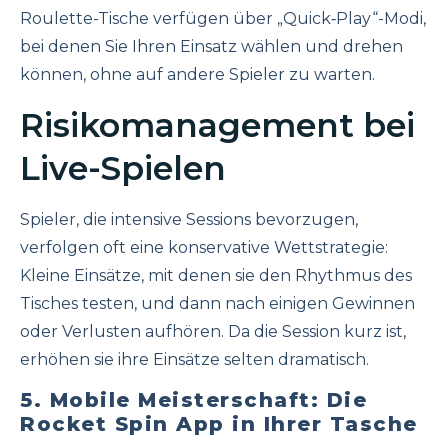
Roulette-Tische verfügen über „Quick‑Play“-Modi,
bei denen Sie Ihren Einsatz wählen und drehen
können, ohne auf andere Spieler zu warten.
Risikomanagement bei
Live-Spielen
Spieler, die intensive Sessions bevorzugen,
verfolgen oft eine konservative Wettstrategie:
Kleine Einsätze, mit denen sie den Rhythmus des
Tisches testen, und dann nach einigen Gewinnen
oder Verlusten aufhören. Da die Session kurz ist,
erhöhen sie ihre Einsätze selten dramatisch.
5. Mobile Meisterschaft: Die
Rocket Spin App in Ihrer Tasche