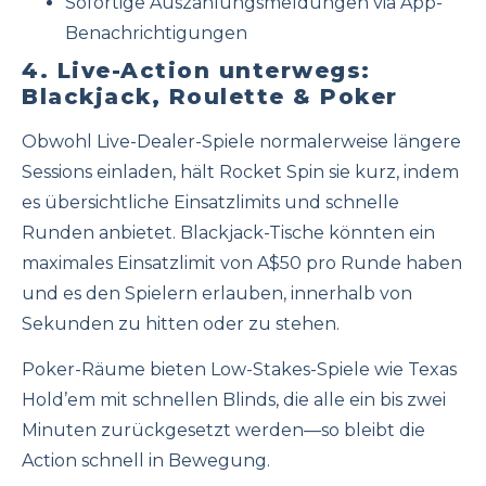
Sofortige Auszahlungsmeldungen via App-
Benachrichtigungen
4. Live-Action unterwegs:
Blackjack, Roulette & Poker
Obwohl Live-Dealer-Spiele normalerweise längere
Sessions einladen, hält Rocket Spin sie kurz, indem
es übersichtliche Einsatzlimits und schnelle
Runden anbietet. Blackjack-Tische könnten ein
maximales Einsatzlimit von A$50 pro Runde haben
und es den Spielern erlauben, innerhalb von
Sekunden zu hitten oder zu stehen.
Poker-Räume bieten Low-Stakes-Spiele wie Texas
Hold’em mit schnellen Blinds, die alle ein bis zwei
Minuten zurückgesetzt werden—so bleibt die
Action schnell in Bewegung.