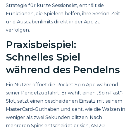
Strategie für kurze Sessions ist, enthält sie
Funktionen, die Spielern helfen, ihre Session-Zeit
und Ausgabenlimits direkt in der App zu
verfolgen.
Praxisbeispiel:
Schnelles Spiel
während des Pendelns
Ein Nutzer öffnet die Rocket Spin App während
seiner Pendelzugfahrt. Er wählt einen „Spin‑Fast“-
Slot, setzt einen bescheidenen Einsatz mit seinem
MasterCard-Guthaben und sieht, wie die Walzen in
weniger als zwei Sekunden blitzen. Nach
mehreren Spins entscheidet er sich, A$120