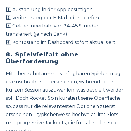
1️⃣ Auszahlung in der App bestätigen
2️⃣ Verifizierung per E-Mail oder Telefon
3️⃣ Gelder innerhalb von 24–48 Stunden
transferiert (je nach Bank)
4️⃣ Kontostand im Dashboard sofort aktualisiert
8. Spielvielfalt ohne
Überforderung
Mit über zehntausend verfügbaren Spielen mag
es einschüchternd erscheinen, während einer
kurzen Session auszuwählen, was gespielt werden
soll. Doch Rocket Spin kuratiert seine Oberfläche
so, dass nur die relevantesten Optionen zuerst
erscheinen—typischerweise hochvolatilität Slots
und progressive Jackpots, die für schnelles Spiel
geeignet sind.