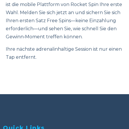
ist die mobile Plattform von Rocket Spin Ihre erste
Wahl. Melden Sie sich jetzt an und sichern Sie sich
Ihren ersten Satz Free Spins—keine Einzahlung
erforderlich—und sehen Sie, wie schnell Sie den
Gewinn‑Moment treffen können.
Ihre nächste adrenalinhaltige Session ist nur einen
Tap entfernt.
Quick Links