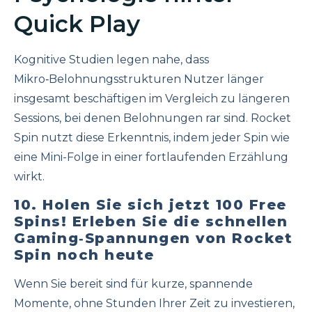
Quick Play
Kognitive Studien legen nahe, dass
Mikro‑Belohnungsstrukturen Nutzer länger
insgesamt beschäftigen im Vergleich zu längeren
Sessions, bei denen Belohnungen rar sind. Rocket
Spin nutzt diese Erkenntnis, indem jeder Spin wie
eine Mini-Folge in einer fortlaufenden Erzählung
wirkt.
10. Holen Sie sich jetzt 100 Free
Spins! Erleben Sie die schnellen
Gaming‑Spannungen von Rocket
Spin noch heute
Wenn Sie bereit sind für kurze, spannende
Momente, ohne Stunden Ihrer Zeit zu investieren,