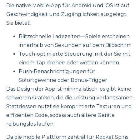
Die native Mobile-App für Android und iOS ist auf
Geschwindigkeit und Zugänglichkeit ausgelegt.
Sie bietet:
Blitzschnelle Ladezeiten—Spiele erscheinen
innerhalb von Sekunden auf dem Bildschirm
Touch-optimierte Steuerung, mit der Sie mit
einem Tap drehen oder wetten können
Push-Benachrichtigungen für
Sofortgewinne oder Bonus-Trigger
Das Design der App ist minimalistisch; es gibt keine
schweren Grafiken, die die Leistung verlangsamen.
Stattdessen nutzt sie komprimierte Texturen und
effizienten Code, sodass auch ältere Geräte
reibungslos laufen.
Da die mobile Plattform zentral für Rocket Spins