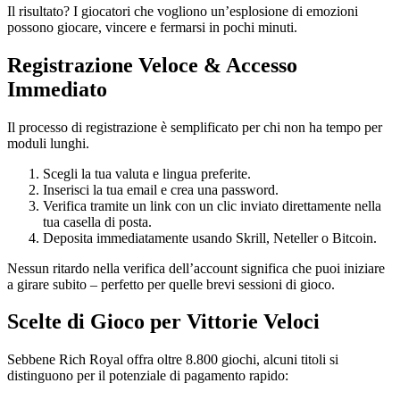
Il risultato? I giocatori che vogliono un’esplosione di emozioni
possono giocare, vincere e fermarsi in pochi minuti.
Registrazione Veloce & Accesso
Immediato
Il processo di registrazione è semplificato per chi non ha tempo per
moduli lunghi.
Scegli la tua valuta e lingua preferite.
Inserisci la tua email e crea una password.
Verifica tramite un link con un clic inviato direttamente nella
tua casella di posta.
Deposita immediatamente usando Skrill, Neteller o Bitcoin.
Nessun ritardo nella verifica dell’account significa che puoi iniziare
a girare subito – perfetto per quelle brevi sessioni di gioco.
Scelte di Gioco per Vittorie Veloci
Sebbene Rich Royal offra oltre 8.800 giochi, alcuni titoli si
distinguono per il potenziale di pagamento rapido: