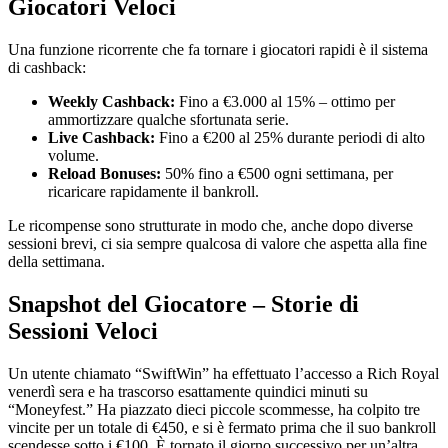
Giocatori Veloci
Una funzione ricorrente che fa tornare i giocatori rapidi è il sistema
di cashback:
Weekly Cashback:
Fino a €3.000 al 15% – ottimo per
ammortizzare qualche sfortunata serie.
Live Cashback:
Fino a €200 al 25% durante periodi di alto
volume.
Reload Bonuses:
50% fino a €500 ogni settimana, per
ricaricare rapidamente il bankroll.
Le ricompense sono strutturate in modo che, anche dopo diverse
sessioni brevi, ci sia sempre qualcosa di valore che aspetta alla fine
della settimana.
Snapshot del Giocatore – Storie di
Sessioni Veloci
Un utente chiamato “SwiftWin” ha effettuato l’accesso a Rich Royal
venerdì sera e ha trascorso esattamente quindici minuti su
“Moneyfest.” Ha piazzato dieci piccole scommesse, ha colpito tre
vincite per un totale di €450, e si è fermato prima che il suo bankroll
scendesse sotto i €100. È tornato il giorno successivo per un’altra