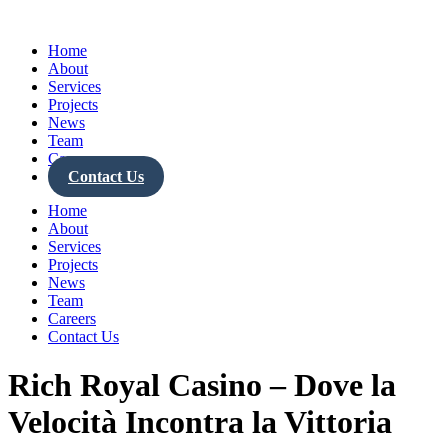
Skip
to
Home
content
About
Services
Projects
News
Team
Careers
Contact Us
Home
About
Services
Projects
News
Team
Careers
Contact Us
Rich Royal Casino – Dove la
Velocità Incontra la Vittoria