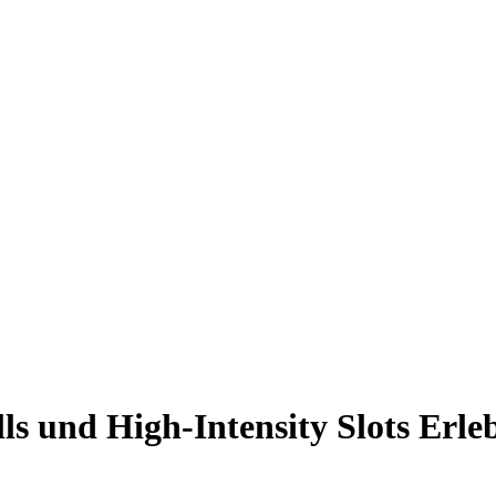
ls und High‑Intensity Slots Erle