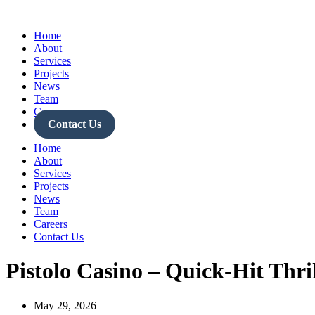
Skip
to
Home
content
About
Services
Projects
News
Team
Careers
Contact Us
Home
About
Services
Projects
News
Team
Careers
Contact Us
Pistolo Casino – Quick‑Hit Thril
May 29, 2026