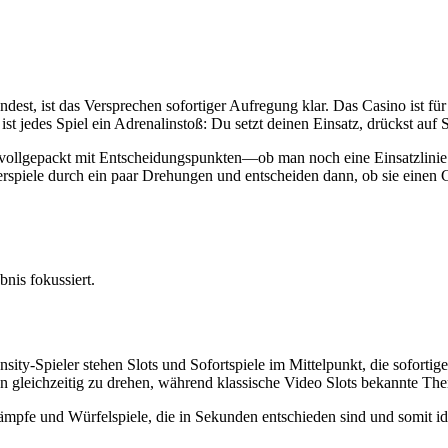
dest, ist das Versprechen sofortiger Aufregung klar. Das Casino ist für
 jedes Spiel ein Adrenalinstoß: Du setzt deinen Einsatz, drückst auf S
vollgepackt mit Entscheidungspunkten—ob man noch eine Einsatzlinie hin
serspiele durch ein paar Drehungen und entscheiden dann, ob sie einen 
nis fokussiert.
ntensity-Spieler stehen Slots und Sofortspiele im Mittelpunkt, die sofor
n gleichzeitig zu drehen, während klassische Video Slots bekannte Th
kämpfe und Würfelspiele, die in Sekunden entschieden sind und somit i