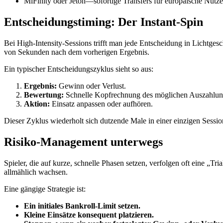
MiFinity oder Jeton—sofortige Transfers für europäische Nutze
Entscheidungstiming: Der Instant‑Spin
Bei High‑Intensity-Sessions trifft man jede Entscheidung in Lichtges
von Sekunden nach dem vorherigen Ergebnis.
Ein typischer Entscheidungszyklus sieht so aus:
Ergebnis:
Gewinn oder Verlust.
Bewertung:
Schnelle Kopfrechnung des möglichen Auszahlun
Aktion:
Einsatz anpassen oder aufhören.
Dieser Zyklus wiederholt sich dutzende Male in einer einzigen Session
Risiko-Management unterwegs
Spieler, die auf kurze, schnelle Phasen setzen, verfolgen oft eine „T
allmählich wachsen.
Eine gängige Strategie ist:
Ein initiales Bankroll-Limit setzen.
Kleine Einsätze konsequent platzieren.