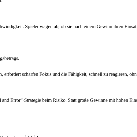
r.
chwindigkeit. Spieler wägen ab, ob sie nach einem Gewinn ihren Einsatz
gsbetrags.
, erfordert scharfen Fokus und die Fähigkeit, schnell zu reagieren, oh
rial and Error“-Strategie beim Risiko. Statt große Gewinne mit hohen Ei