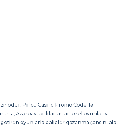
zinodur. Pinco Casino Promo Code ilə
formada, Azərbaycanlılar üçün özel oyunlar və
 getirən oyunlarla qaliblər qazanma şansını ala