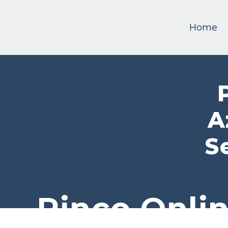
Home
A
S
Pinco Onli