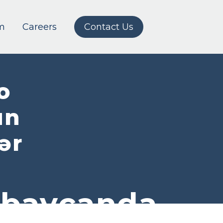
m
Careers
Contact Us
o
un
ər
rbaycanda –