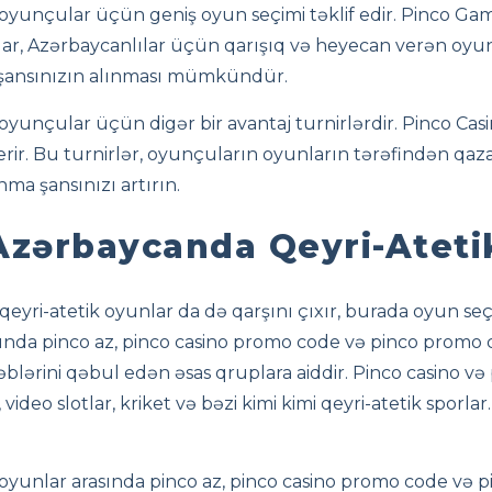
nçular üçün geniş oyun seçimi təklif edir. Pinco Game 
ar, Azərbaycanlılar üçün qarışıq və heyecan verən oyun
 şansınızın alınması mümkündür.
unçular üçün digər bir avantaj turnirlərdir. Pinco Ca
rir. Bu turnirlər, oyunçuların oyunların tərəfindən qaza
ma şansınızı artırın.
Azərbaycanda Qeyri-Ateti
yri-atetik oyunlar da də qarşını çıxır, burada oyun seçi
asında pinco az, pinco casino promo code və pinco prom
ləblərini qəbul edən əsas qruplara aiddir. Pinco casino v
, video slotlar, kriket və bəzi kimi kimi qeyri-atetik sporl
 oyunlar arasında pinco az, pinco casino promo code və