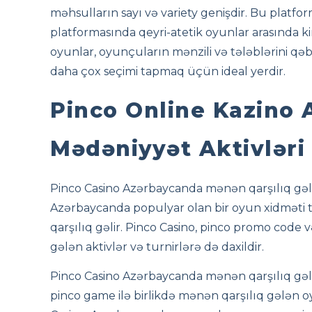
məhsulların sayı və variety genişdir. Bu platfo
platformasında qeyri-atetik oyunlar arasında kimi 
oyunlar, oyunçuların mənzili və tələblərini qə
daha çox seçimi tapmaq üçün ideal yerdir.
Pinco Online Kazino 
Mədəniyyət Aktivləri
Pinco Casino Azərbaycanda mənən qarşılıq gələ
Azərbaycanda populyar olan bir oyun xidməti tə
qarşılıq gəlir. Pinco Casino, pinco promo code 
gələn aktivlər və turnirlərə də daxildir.
Pinco Casino Azərbaycanda mənən qarşılıq gələ
pinco game ilə birlikdə mənən qarşılıq gələn 