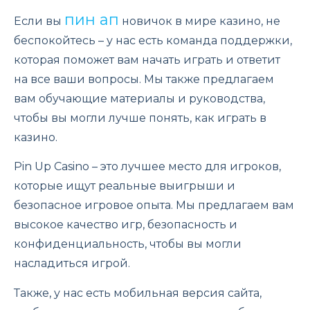
пин ап
Если вы
новичок в мире казино, не
беспокойтесь – у нас есть команда поддержки,
которая поможет вам начать играть и ответит
на все ваши вопросы. Мы также предлагаем
вам обучающие материалы и руководства,
чтобы вы могли лучше понять, как играть в
казино.
Pin Up Casino – это лучшее место для игроков,
которые ищут реальные выигрыши и
безопасное игровое опыта. Мы предлагаем вам
высокое качество игр, безопасность и
конфиденциальность, чтобы вы могли
насладиться игрой.
Также, у нас есть мобильная версия сайта,