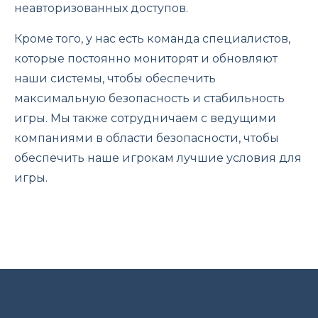
неавторизованных доступов.
Кроме того, у нас есть команда специалистов,
которые постоянно мониторят и обновляют
наши системы, чтобы обеспечить
максимальную безопасность и стабильность
игры. Мы также сотрудничаем с ведущими
компаниями в области безопасности, чтобы
обеспечить наше игрокам лучшие условия для
игры.