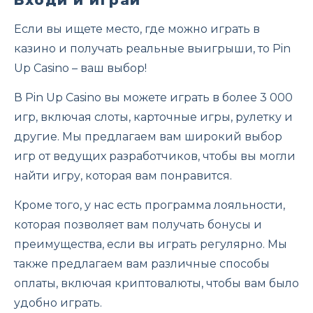
Если вы ищете место, где можно играть в
казино и получать реальные выигрыши, то Pin
Up Casino – ваш выбор!
В Pin Up Casino вы можете играть в более 3 000
игр, включая слоты, карточные игры, рулетку и
другие. Мы предлагаем вам широкий выбор
игр от ведущих разработчиков, чтобы вы могли
найти игру, которая вам понравится.
Кроме того, у нас есть программа лояльности,
которая позволяет вам получать бонусы и
преимущества, если вы играть регулярно. Мы
также предлагаем вам различные способы
оплаты, включая криптовалюты, чтобы вам было
удобно играть.