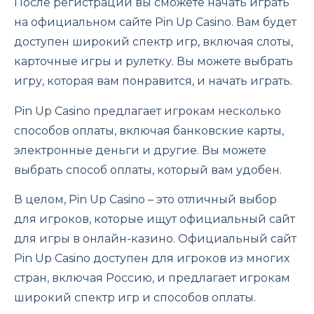
После регистрации вы сможете начать играть
на официальном сайте Pin Up Casino. Вам будет
доступен широкий спектр игр, включая слоты,
карточные игры и рулетку. Вы можете выбрать
игру, которая вам понравится, и начать играть.
Pin Up Casino предлагает игрокам несколько
способов оплаты, включая банковские карты,
электронные деньги и другие. Вы можете
выбрать способ оплаты, который вам удобен.
В целом, Pin Up Casino – это отличный выбор
для игроков, которые ищут официальный сайт
для игры в онлайн-казино. Официальный сайт
Pin Up Casino доступен для игроков из многих
стран, включая Россию, и предлагает игрокам
широкий спектр игр и способов оплаты.