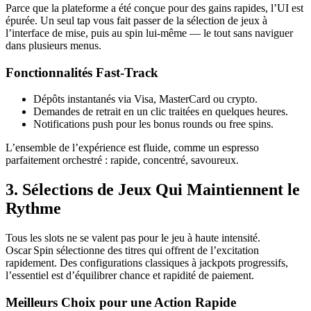
Parce que la plateforme a été conçue pour des gains rapides, l’UI est
épurée. Un seul tap vous fait passer de la sélection de jeux à
l’interface de mise, puis au spin lui‑même — le tout sans naviguer
dans plusieurs menus.
Fonctionnalités Fast‑Track
Dépôts instantanés via Visa, MasterCard ou crypto.
Demandes de retrait en un clic traitées en quelques heures.
Notifications push pour les bonus rounds ou free spins.
L’ensemble de l’expérience est fluide, comme un espresso
parfaitement orchestré : rapide, concentré, savoureux.
3. Sélections de Jeux Qui Maintiennent le
Rythme
Tous les slots ne se valent pas pour le jeu à haute intensité.
Oscar Spin sélectionne des titres qui offrent de l’excitation
rapidement. Des configurations classiques à jackpots progressifs,
l’essentiel est d’équilibrer chance et rapidité de paiement.
Meilleurs Choix pour une Action Rapide