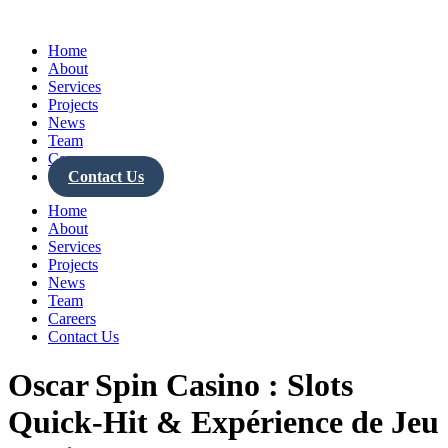
Skip
to
Home
content
About
Services
Projects
News
Team
Careers
Contact Us
Home
About
Services
Projects
News
Team
Careers
Contact Us
Oscar Spin Casino : Slots
Quick‑Hit & Expérience de Jeu