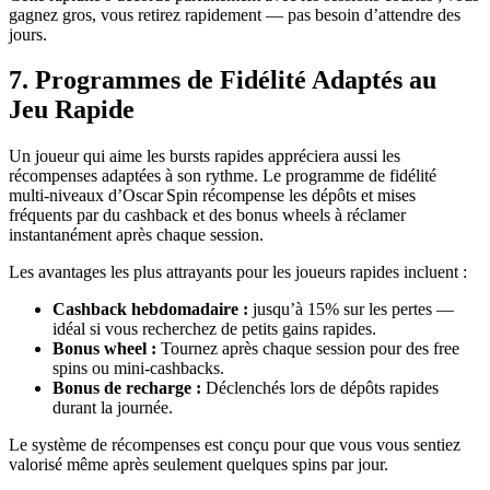
gagnez gros, vous retirez rapidement — pas besoin d’attendre des
jours.
7. Programmes de Fidélité Adaptés au
Jeu Rapide
Un joueur qui aime les bursts rapides appréciera aussi les
récompenses adaptées à son rythme. Le programme de fidélité
multi‑niveaux d’Oscar Spin récompense les dépôts et mises
fréquents par du cashback et des bonus wheels à réclamer
instantanément après chaque session.
Les avantages les plus attrayants pour les joueurs rapides incluent :
Cashback hebdomadaire :
jusqu’à 15% sur les pertes —
idéal si vous recherchez de petits gains rapides.
Bonus wheel :
Tournez après chaque session pour des free
spins ou mini‑cashbacks.
Bonus de recharge :
Déclenchés lors de dépôts rapides
durant la journée.
Le système de récompenses est conçu pour que vous vous sentiez
valorisé même après seulement quelques spins par jour.