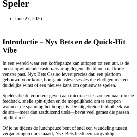
Speler
June 27, 2026
Introductie – Nyx Bets en de Quick‑Hit
Vibe
In een wereld waar een koffiepauze kan uitlopen tot een uur, is de
meest opwindende casino-ervaring degene die binnen dat korte
venster past. Nyx Bets Casino levert precies dat: een platform
gebouwd voor korte, hoog‑intensieve sessies die eindigen met een
duidelijke winst of een nieuwe kans om opnieuw te spelen.
Spelers die de voorkeur geven aan micro‑sessies zoeken naar directe
feedback, snelle spin‑tijden en de mogelijkheid om te stoppen
wanneer de spanning het hoogst is. De uitgebreide bibliotheek van
de site—meer dan zesduizend titels—bevat veel games die passen
bij dit ritme.
Of je nu tijdens de lunchpauze bent of snel een wandeling tussen
vergaderingen door maakt, Nyx Bets biedt een zorgvuldig