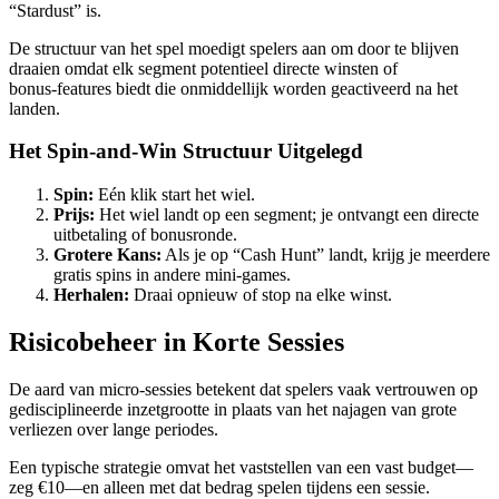
“Stardust” is.
De structuur van het spel moedigt spelers aan om door te blijven
draaien omdat elk segment potentieel directe winsten of
bonus‑features biedt die onmiddellijk worden geactiveerd na het
landen.
Het Spin‑and‑Win Structuur Uitgelegd
Spin:
Eén klik start het wiel.
Prijs:
Het wiel landt op een segment; je ontvangt een directe
uitbetaling of bonusronde.
Grotere Kans:
Als je op “Cash Hunt” landt, krijg je meerdere
gratis spins in andere mini‑games.
Herhalen:
Draai opnieuw of stop na elke winst.
Risicobeheer in Korte Sessies
De aard van micro‑sessies betekent dat spelers vaak vertrouwen op
gedisciplineerde inzetgrootte in plaats van het najagen van grote
verliezen over lange periodes.
Een typische strategie omvat het vaststellen van een vast budget—
zeg €10—en alleen met dat bedrag spelen tijdens een sessie.