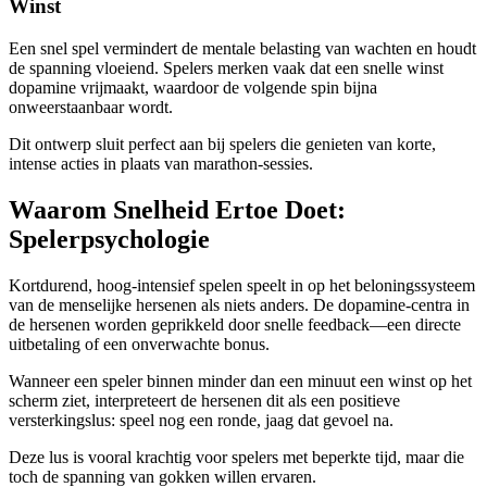
Winst
Een snel spel vermindert de mentale belasting van wachten en houdt
de spanning vloeiend. Spelers merken vaak dat een snelle winst
dopamine vrijmaakt, waardoor de volgende spin bijna
onweerstaanbaar wordt.
Dit ontwerp sluit perfect aan bij spelers die genieten van korte,
intense acties in plaats van marathon‑sessies.
Waarom Snelheid Ertoe Doet:
Spelerpsychologie
Kortdurend, hoog‑intensief spelen speelt in op het beloningssysteem
van de menselijke hersenen als niets anders. De dopamine‑centra in
de hersenen worden geprikkeld door snelle feedback—een directe
uitbetaling of een onverwachte bonus.
Wanneer een speler binnen minder dan een minuut een winst op het
scherm ziet, interpreteert de hersenen dit als een positieve
versterkingslus: speel nog een ronde, jaag dat gevoel na.
Deze lus is vooral krachtig voor spelers met beperkte tijd, maar die
toch de spanning van gokken willen ervaren.