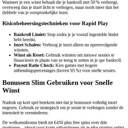
Wanneer je een winst behaalt die je bankroll met 50 % verhoogt,
overweeg dan je inzet licht te verhogen, maar nooit meer dan het
dubbele van je oorspronkelijke inzet.
Risicobeheersingstechnieken voor Rapid Play
Bankroll Limiet:
Stop zodra je je vooraf ingestelde limiet
hebt bereikt.
Inzet Schalen:
Verhoog je inzet alleen na opeenvolgende
winsten.
Winst als Reset:
Gebruik winsten om nieuwe sessies te
financieren in plaats van ze terug te zetten in je spe bankroll.
Payout Ratio Check:
Kies games met hogere
uitbetalingspercentages (boven 95 %) voor snelle sessies.
Bonussen Slim Gebruiken voor Snelle
Winst
Nadruk op kort spel betekent niet dat je bonussen volledig moet
negeren. Gebruik ze strategisch om je sessie te verlengen zonder de
intensiteit te verminderen.
De welkomstbonus biedt tot €450 plus free spins over drie
stortingen—ideaal voor korte uitbarstingen als je elke storting splitst