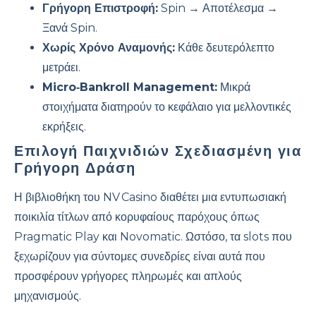
Γρήγορη Επιστροφή:
Spin → Αποτέλεσμα →
Ξανά Spin.
Χωρίς Χρόνο Αναμονής:
Κάθε δευτερόλεπτο
μετράει.
Micro‑Bankroll Management:
Μικρά
στοιχήματα διατηρούν το κεφάλαιο για μελλοντικές
εκρήξεις.
Επιλογή Παιχνιδιών Σχεδιασμένη για
Γρήγορη Δράση
Η βιβλιοθήκη του NV Casino διαθέτει μια εντυπωσιακή
ποικιλία τίτλων από κορυφαίους παρόχους όπως
Pragmatic Play και Novomatic. Ωστόσο, τα slots που
ξεχωρίζουν για σύντομες συνεδρίες είναι αυτά που
προσφέρουν γρήγορες πληρωμές και απλούς
μηχανισμούς.