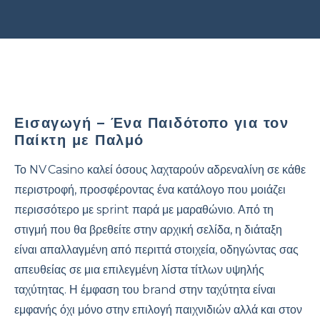
Εισαγωγή – Ένα Παιδότοπο για τον
Παίκτη με Παλμό
Το NV Casino καλεί όσους λαχταρούν αδρεναλίνη σε κάθε
περιστροφή, προσφέροντας ένα κατάλογο που μοιάζει
περισσότερο με sprint παρά με μαραθώνιο. Από τη
στιγμή που θα βρεθείτε στην αρχική σελίδα, η διάταξη
είναι απαλλαγμένη από περιττά στοιχεία, οδηγώντας σας
απευθείας σε μια επιλεγμένη λίστα τίτλων υψηλής
ταχύτητας. Η έμφαση του brand στην ταχύτητα είναι
εμφανής όχι μόνο στην επιλογή παιχνιδιών αλλά και στον