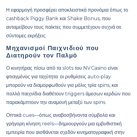
Η εφαρμογή προσφέρει αποκλειστικά προνόμια όπως το
cashback Piggy Bank και Shake Bonus, που
ανταμείβουν τους παίκτες που συμμετέχουν συχνά σε
σύντομες εκρήξεις.
Μηχανισμοί Παιχνιδιού που
Διατηρούν τον Παλμό
Ο κινητήρας πίσω από τα slots του NV Casino είναι
φτιαγμένος για ταχύτητα: οι ρυθμίσεις auto‑play
μπορούν να διαμορφωθούν για μόλις τρία spins, και
πολλά παιχνίδια διαθέτουν triggers άμεσων κερδών που
παρακάμπτουν την αναμονή μεταξύ των spins.
Οπτικά cues—όπως αναβοσβήνοντα σύμβολα και
γρήγορη κίνηση reels—δημιουργούν μια εμβυθιστική
εμπειρία που αισθάνεται σχεδόν κινηματογραφική στην