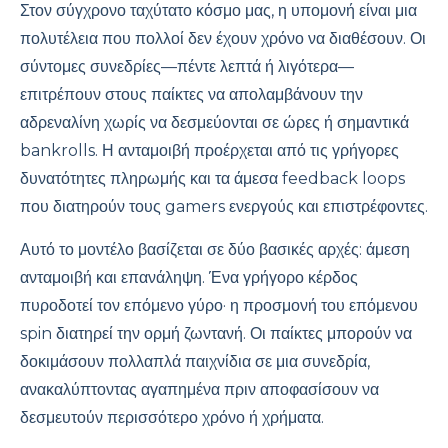
Στον σύγχρονο ταχύτατο κόσμο μας, η υπομονή είναι μια
πολυτέλεια που πολλοί δεν έχουν χρόνο να διαθέσουν. Οι
σύντομες συνεδρίες—πέντε λεπτά ή λιγότερα—
επιτρέπουν στους παίκτες να απολαμβάνουν την
αδρεναλίνη χωρίς να δεσμεύονται σε ώρες ή σημαντικά
bankrolls. Η ανταμοιβή προέρχεται από τις γρήγορες
δυνατότητες πληρωμής και τα άμεσα feedback loops
που διατηρούν τους gamers ενεργούς και επιστρέφοντες.
Αυτό το μοντέλο βασίζεται σε δύο βασικές αρχές: άμεση
ανταμοιβή και επανάληψη. Ένα γρήγορο κέρδος
πυροδοτεί τον επόμενο γύρο· η προσμονή του επόμενου
spin διατηρεί την ορμή ζωντανή. Οι παίκτες μπορούν να
δοκιμάσουν πολλαπλά παιχνίδια σε μια συνεδρία,
ανακαλύπτοντας αγαπημένα πριν αποφασίσουν να
δεσμευτούν περισσότερο χρόνο ή χρήματα.