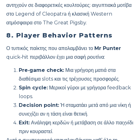
αντηχούν σε διαφορετικές κουλτούρες: αιγυπτιακά μοτίβα
στο Legend of Cleopatra ή κλασική Western
ατμόσφαιρα στο The Great Pigsby.
8. Player Behavior Patterns
Ο τυπικός παίκτης που απολαμβάνει το
Mr Punter
quick‑hit περιβάλλον έχει μια σαφή ρουτίνα:
Pre‑game check:
Μια γρήγορη ματιά στα
διαθέσιμα slots και τις τρέχουσες προσφορές.
Spin cycle:
Μερικοί γύροι με γρήγορα feedback
loops.
Decision point:
Ή σταματάει μετά από μια νίκη ή
συνεχίζει αν η τάση είναι θετική.
Exit:
Ανάληψη κερδών ή μετάβαση σε άλλο παιχνίδι
πριν κουραστεί.