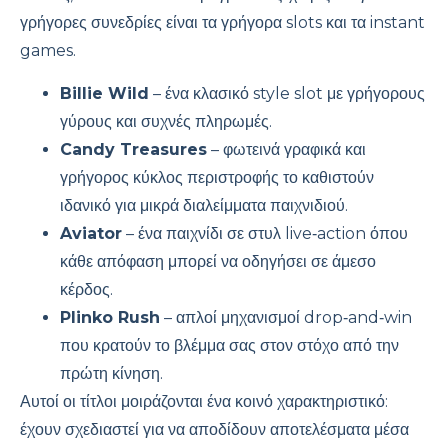
γρήγορες συνεδρίες είναι τα γρήγορα slots και τα instant
games.
Billie Wild
– ένα κλασικό style slot με γρήγορους
γύρους και συχνές πληρωμές.
Candy Treasures
– φωτεινά γραφικά και
γρήγορος κύκλος περιστροφής το καθιστούν
ιδανικό για μικρά διαλείμματα παιχνιδιού.
Aviator
– ένα παιχνίδι σε στυλ live‑action όπου
κάθε απόφαση μπορεί να οδηγήσει σε άμεσο
κέρδος.
Plinko Rush
– απλοί μηχανισμοί drop‑and‑win
που κρατούν το βλέμμα σας στον στόχο από την
πρώτη κίνηση.
Αυτοί οι τίτλοι μοιράζονται ένα κοινό χαρακτηριστικό:
έχουν σχεδιαστεί για να αποδίδουν αποτελέσματα μέσα