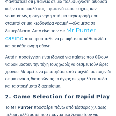
Φανταστείτε ότι μπαίνετε σε μια πολυσύχναστη αίθουσα
καζίνο στο μυαλό σας—φωτεινά φώτα, ο ήχος των
νομισμάτων, η συγκίνηση από μια περιστροφή που
σταματά σε μια κερδοφόρα γραμμή—όλα μέσα σε
Mr Punter
δευτερόλεπτα. Αυτό είναι το vibe
casino
που προσπαθεί να μεταφέρει σε κάθε σελίδα
και σε κάθε κινητή οθόνη.
Αυτή η προσέγγιση είναι ιδανική για παίκτες που θέλουν
να δοκιμάσουν την τύχη τους χωρίς να δεσμευτούν ώρες
χρόνου. Μπορείτε να μεταπηδάτε από παιχνίδι σε παιχνίδι
σε μια ανάσα, διατηρώντας το άγχος σε χαμηλά επίπεδα
και τα στοιχήματα διαχειρίσιμα.
2. Game Selection for Rapid Play
Το
Mr Punter
προσφέρει πάνω από τέσσερις χιλιάδες
τίτλους, αλλά αυτοί που πραγματικά ξεχωρίζουν για