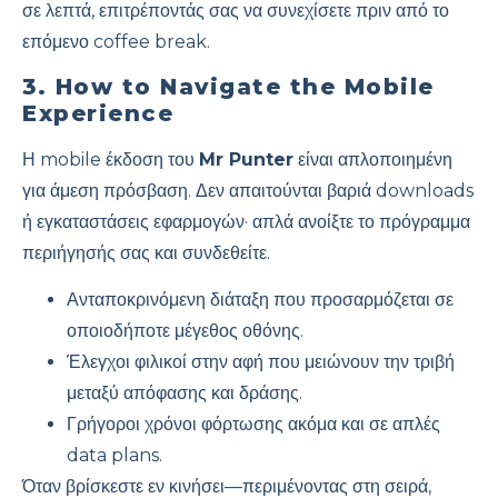
σε λεπτά, επιτρέποντάς σας να συνεχίσετε πριν από το
επόμενο coffee break.
3. How to Navigate the Mobile
Experience
Η mobile έκδοση του
Mr Punter
είναι απλοποιημένη
για άμεση πρόσβαση. Δεν απαιτούνται βαριά downloads
ή εγκαταστάσεις εφαρμογών· απλά ανοίξτε το πρόγραμμα
περιήγησής σας και συνδεθείτε.
Ανταποκρινόμενη διάταξη που προσαρμόζεται σε
οποιοδήποτε μέγεθος οθόνης.
Έλεγχοι φιλικοί στην αφή που μειώνουν την τριβή
μεταξύ απόφασης και δράσης.
Γρήγοροι χρόνοι φόρτωσης ακόμα και σε απλές
data plans.
Όταν βρίσκεστε εν κινήσει—περιμένοντας στη σειρά,