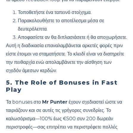
Τοποθετήστε ένα ταπεινό στοίχημα.
Παρακολουθήστε το αποτέλεσμα μέσα σε
δευτερόλεπτα.
Αποφασίστε αν θα διπλασιάσετε ή θα αποχωρήσετε.
Αυτή η διαδικασία επαναλαμβάνεται αρκετές φορές πριν
είστε έτοιμοι να σταματήσετε. Το κλειδί είναι να διατηρείτε
την πειθαρχία ενώ απολαμβάνετε την αίσθηση των
σχεδόν άμεσων κερδών.
5. The Role of Bonuses in Fast
Play
Τα bonuses στο
Mr Punter
έχουν σχεδιαστεί ώστε να
ταιριάζουν και σε αυτές τις γρήγορες συνεδρίες. Το
καλωσόρισμα—100% έως €500 συν 200 δωρεάν
περιστροφές—σας επιτρέπει να περιστρέφετε πολλές