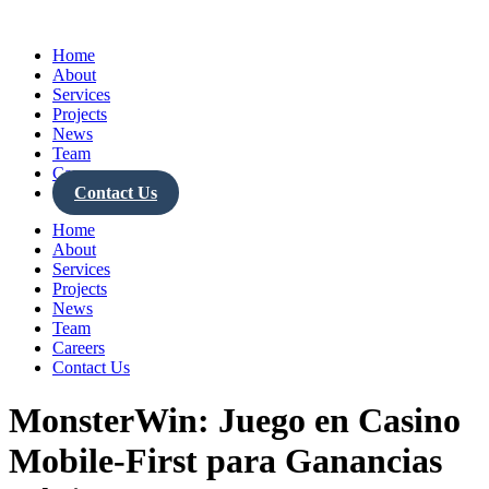
Skip
to
Home
content
About
Services
Projects
News
Team
Careers
Contact Us
Home
About
Services
Projects
News
Team
Careers
Contact Us
MonsterWin: Juego en Casino
Mobile‑First para Ganancias