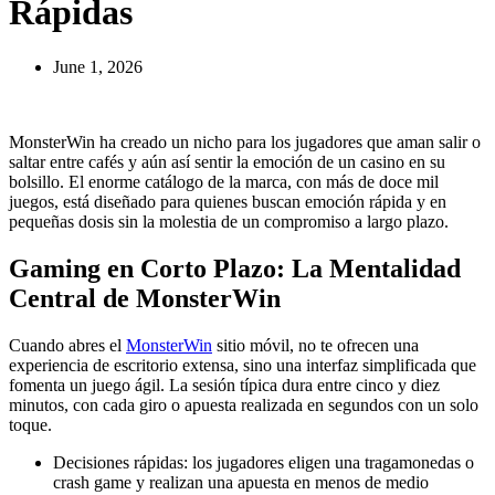
Rápidas
June 1, 2026
MonsterWin ha creado un nicho para los jugadores que aman salir o
saltar entre cafés y aún así sentir la emoción de un casino en su
bolsillo. El enorme catálogo de la marca, con más de doce mil
juegos, está diseñado para quienes buscan emoción rápida y en
pequeñas dosis sin la molestia de un compromiso a largo plazo.
Gaming en Corto Plazo: La Mentalidad
Central de MonsterWin
Cuando abres el
MonsterWin
sitio móvil, no te ofrecen una
experiencia de escritorio extensa, sino una interfaz simplificada que
fomenta un juego ágil. La sesión típica dura entre cinco y diez
minutos, con cada giro o apuesta realizada en segundos con un solo
toque.
Decisiones rápidas: los jugadores eligen una tragamonedas o
crash game y realizan una apuesta en menos de medio