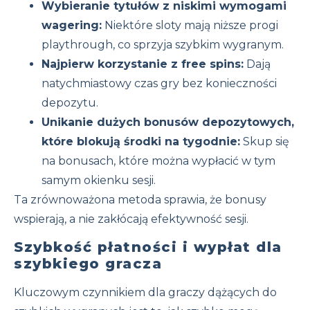
Wybieranie tytułów z niskimi wymogami
wagering:
Niektóre sloty mają niższe progi
playthrough, co sprzyja szybkim wygranym.
Najpierw korzystanie z free spins:
Dają
natychmiastowy czas gry bez konieczności
depozytu.
Unikanie dużych bonusów depozytowych,
które blokują środki na tygodnie:
Skup się
na bonusach, które można wypłacić w tym
samym okienku sesji.
Ta zrównoważona metoda sprawia, że bonusy
wspierają, a nie zakłócają efektywność sesji.
Szybkość płatności i wypłat dla
szybkiego gracza
Kluczowym czynnikiem dla graczy dążących do