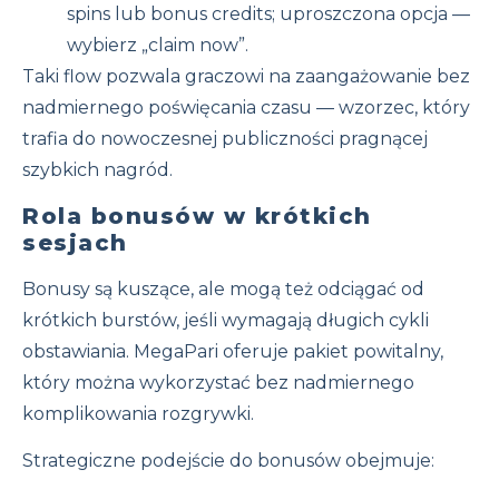
spins lub bonus credits; uproszczona opcja —
wybierz „claim now”.
Taki flow pozwala graczowi na zaangażowanie bez
nadmiernego poświęcania czasu — wzorzec, który
trafia do nowoczesnej publiczności pragnącej
szybkich nagród.
Rola bonusów w krótkich
sesjach
Bonusy są kuszące, ale mogą też odciągać od
krótkich burstów, jeśli wymagają długich cykli
obstawiania. MegaPari oferuje pakiet powitalny,
który można wykorzystać bez nadmiernego
komplikowania rozgrywki.
Strategiczne podejście do bonusów obejmuje: