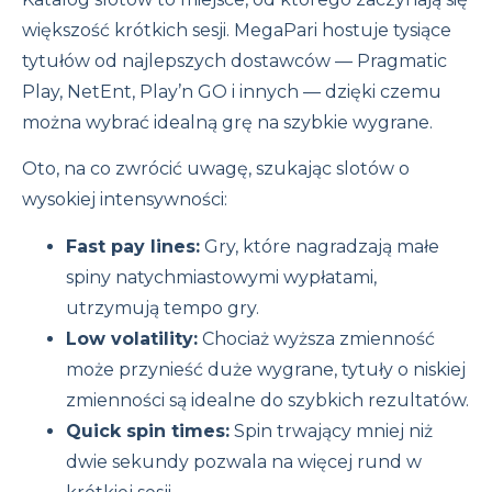
większość krótkich sesji. MegaPari hostuje tysiące
tytułów od najlepszych dostawców — Pragmatic
Play, NetEnt, Play’n GO i innych — dzięki czemu
można wybrać idealną grę na szybkie wygrane.
Oto, na co zwrócić uwagę, szukając slotów o
wysokiej intensywności:
Fast pay lines:
Gry, które nagradzają małe
spiny natychmiastowymi wypłatami,
utrzymują tempo gry.
Low volatility:
Chociaż wyższa zmienność
może przynieść duże wygrane, tytuły o niskiej
zmienności są idealne do szybkich rezultatów.
Quick spin times:
Spin trwający mniej niż
dwie sekundy pozwala na więcej rund w