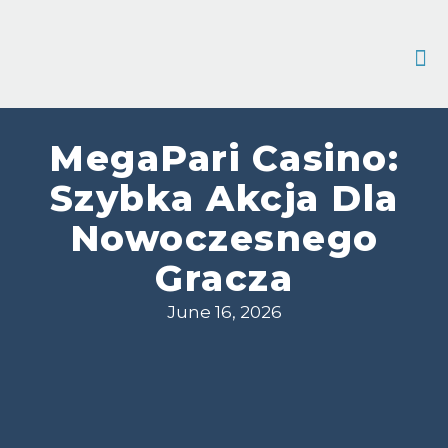
Contact 
MegaPari Casino:
Szybka Akcja Dla
Nowoczesnego
Gracza
June 16, 2026