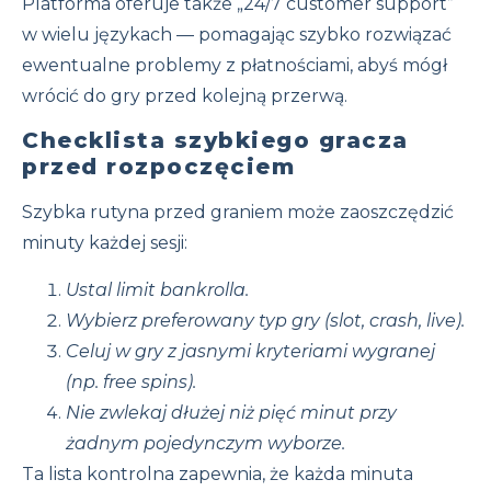
Platforma oferuje także „24/7 customer support”
w wielu językach — pomagając szybko rozwiązać
ewentualne problemy z płatnościami, abyś mógł
wrócić do gry przed kolejną przerwą.
Checklista szybkiego gracza
przed rozpoczęciem
Szybka rutyna przed graniem może zaoszczędzić
minuty każdej sesji:
Ustal limit bankrolla.
Wybierz preferowany typ gry (slot, crash, live).
Celuj w gry z jasnymi kryteriami wygranej
(np. free spins).
Nie zwlekaj dłużej niż pięć minut przy
żadnym pojedynczym wyborze.
Ta lista kontrolna zapewnia, że każda minuta