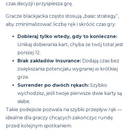
czas decyzji i przyspiesza grę.
Gracze blackjacka często stosują „basic strategy”,
aby zminimalizować liczbę ręk i skrócić czas gry:
Dobieraj tylko wtedy, gdy to konieczne:
Unikaj dobierania kart, chyba że twój total jest
poniżej 12.
Brak zakładów insurance:
Dodają czas bez
zwiększania potencjału wygranej w krótkiej
grze.
Surrender po dwóch rękach:
Szybko
wychodzisz, jeśli twoje pierwsze dwie karty są
słabe.
Takie podejście pozwala na szybki przepływ rąk —
idealne dla graczy chcących zakończyć rundę
przed kolejnym spotkaniem.