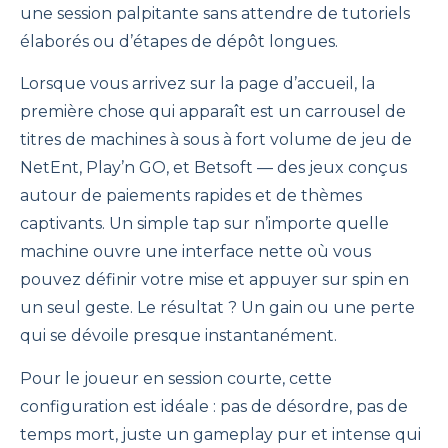
une session palpitante sans attendre de tutoriels
élaborés ou d’étapes de dépôt longues.
Lorsque vous arrivez sur la page d’accueil, la
première chose qui apparaît est un carrousel de
titres de machines à sous à fort volume de jeu de
NetEnt, Play’n GO, et Betsoft — des jeux conçus
autour de paiements rapides et de thèmes
captivants. Un simple tap sur n’importe quelle
machine ouvre une interface nette où vous
pouvez définir votre mise et appuyer sur spin en
un seul geste. Le résultat ? Un gain ou une perte
qui se dévoile presque instantanément.
Pour le joueur en session courte, cette
configuration est idéale : pas de désordre, pas de
temps mort, juste un gameplay pur et intense qui