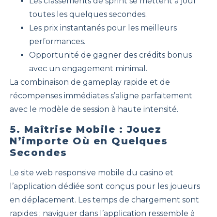
Les classements de sprint se mettent à jour
toutes les quelques secondes.
Les prix instantanés pour les meilleurs
performances.
Opportunité de gagner des crédits bonus
avec un engagement minimal.
La combinaison de gameplay rapide et de
récompenses immédiates s’aligne parfaitement
avec le modèle de session à haute intensité.
5. Maîtrise Mobile : Jouez
N’importe Où en Quelques
Secondes
Le site web responsive mobile du casino et
l’application dédiée sont conçus pour les joueurs
en déplacement. Les temps de chargement sont
rapides ; naviguer dans l’application ressemble à