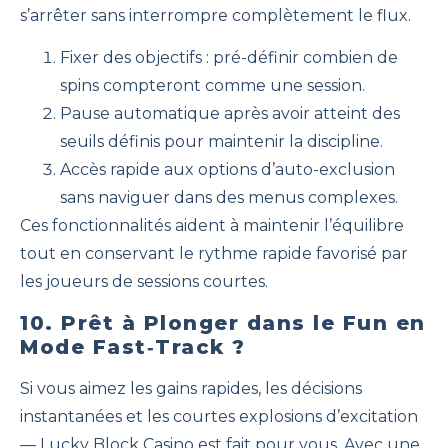
s’arrêter sans interrompre complètement le flux.
Fixer des objectifs : pré-définir combien de
spins compteront comme une session.
Pause automatique après avoir atteint des
seuils définis pour maintenir la discipline.
Accès rapide aux options d’auto-exclusion
sans naviguer dans des menus complexes.
Ces fonctionnalités aident à maintenir l’équilibre
tout en conservant le rythme rapide favorisé par
les joueurs de sessions courtes.
10. Prêt à Plonger dans le Fun en
Mode Fast‑Track ?
Si vous aimez les gains rapides, les décisions
instantanées et les courtes explosions d’excitation
— Lucky Block Casino est fait pour vous. Avec une