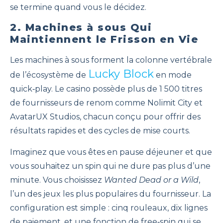
se termine quand vous le décidez.
2. Machines à sous Qui
Maintiennent le Frisson en Vie
Les machines à sous forment la colonne vertébrale
Lucky Block
de l’écosystème de
en mode
quick‑play. Le casino possède plus de 1 500 titres
de fournisseurs de renom comme Nolimit City et
AvatarUX Studios, chacun conçu pour offrir des
résultats rapides et des cycles de mise courts.
Imaginez que vous êtes en pause déjeuner et que
vous souhaitez un spin qui ne dure pas plus d’une
minute. Vous choisissez
Wanted Dead or a Wild
,
l’un des jeux les plus populaires du fournisseur. La
configuration est simple : cinq rouleaux, dix lignes
de paiement, et une fonction de free‑spin qui se