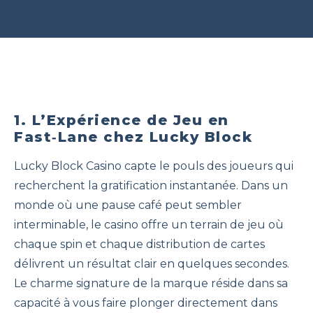
1. L’Expérience de Jeu en
Fast‑Lane chez Lucky Block
Lucky Block Casino capte le pouls des joueurs qui
recherchent la gratification instantanée. Dans un
monde où une pause café peut sembler
interminable, le casino offre un terrain de jeu où
chaque spin et chaque distribution de cartes
délivrent un résultat clair en quelques secondes.
Le charme signature de la marque réside dans sa
capacité à vous faire plonger directement dans