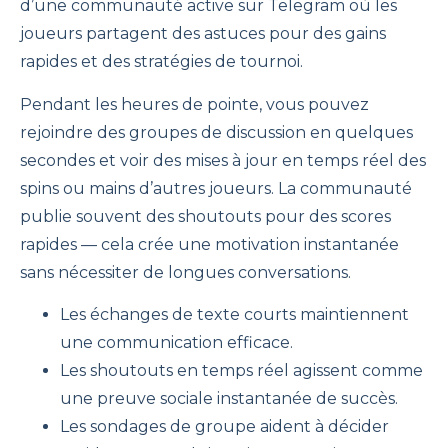
d’une communauté active sur Telegram où les
joueurs partagent des astuces pour des gains
rapides et des stratégies de tournoi.
Pendant les heures de pointe, vous pouvez
rejoindre des groupes de discussion en quelques
secondes et voir des mises à jour en temps réel des
spins ou mains d’autres joueurs. La communauté
publie souvent des shoutouts pour des scores
rapides — cela crée une motivation instantanée
sans nécessiter de longues conversations.
Les échanges de texte courts maintiennent
une communication efficace.
Les shoutouts en temps réel agissent comme
une preuve sociale instantanée de succès.
Les sondages de groupe aident à décider