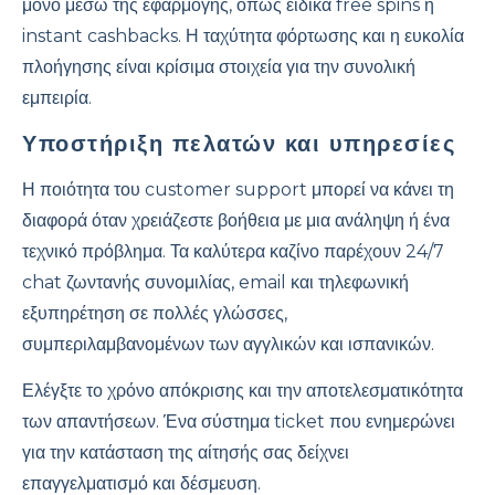
μόνο μέσω της εφαρμογής, όπως ειδικά free spins ή
instant cashbacks. Η ταχύτητα φόρτωσης και η ευκολία
πλοήγησης είναι κρίσιμα στοιχεία για την συνολική
εμπειρία.
Υποστήριξη πελατών και υπηρεσίες
Η ποιότητα του customer support μπορεί να κάνει τη
διαφορά όταν χρειάζεστε βοήθεια με μια ανάληψη ή ένα
τεχνικό πρόβλημα. Τα καλύτερα καζίνο παρέχουν 24/7
chat ζωντανής συνομιλίας, email και τηλεφωνική
εξυπηρέτηση σε πολλές γλώσσες,
συμπεριλαμβανομένων των αγγλικών και ισπανικών.
Ελέγξτε το χρόνο απόκρισης και την αποτελεσματικότητα
των απαντήσεων. Ένα σύστημα ticket που ενημερώνει
για την κατάσταση της αίτησής σας δείχνει
επαγγελματισμό και δέσμευση.