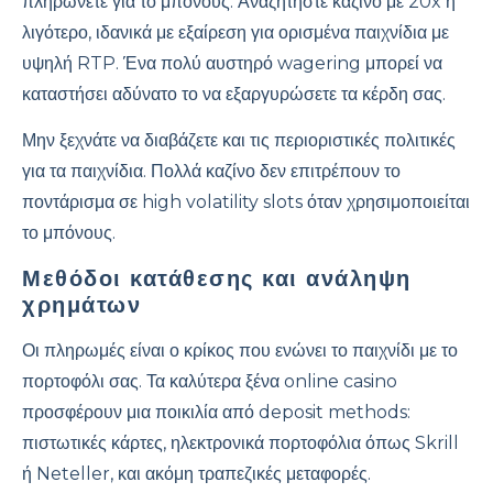
πληρώνετε για το μπόνους. Αναζητήστε καζίνο με 20x ή
λιγότερο, ιδανικά με εξαίρεση για ορισμένα παιχνίδια με
υψηλή RTP. Ένα πολύ αυστηρό wagering μπορεί να
καταστήσει αδύνατο το να εξαργυρώσετε τα κέρδη σας.
Μην ξεχνάτε να διαβάζετε και τις περιοριστικές πολιτικές
για τα παιχνίδια. Πολλά καζίνο δεν επιτρέπουν το
ποντάρισμα σε high volatility slots όταν χρησιμοποιείται
το μπόνους.
Μεθόδοι κατάθεσης και ανάληψη
χρημάτων
Οι πληρωμές είναι ο κρίκος που ενώνει το παιχνίδι με το
πορτοφόλι σας. Τα καλύτερα ξένα online casino
προσφέρουν μια ποικιλία από deposit methods:
πιστωτικές κάρτες, ηλεκτρονικά πορτοφόλια όπως Skrill
ή Neteller, και ακόμη τραπεζικές μεταφορές.