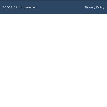
©2025, All right reserved.
Privacy Policy