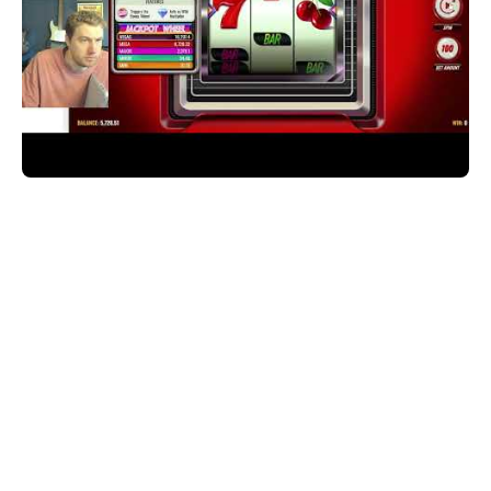
Καλύτερα
Ξένα Online
Casino –
Πρακτικός