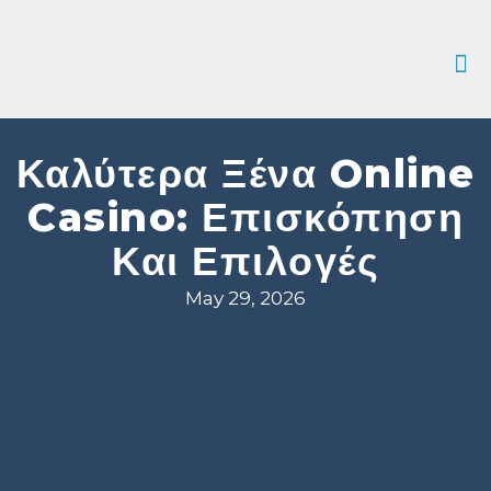
Contact 
Καλύτερα Ξένα Online
Casino: Επισκόπηση
Και Επιλογές
May 29, 2026