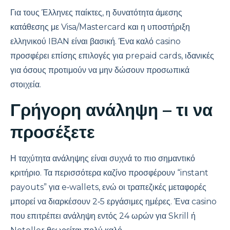
Για τους Έλληνες παίκτες, η δυνατότητα άμεσης
κατάθεσης με Visa/Mastercard και η υποστήριξη
ελληνικού IBAN είναι βασική. Ένα καλό casino
προσφέρει επίσης επιλογές για prepaid cards, ιδανικές
για όσους προτιμούν να μην δώσουν προσωπικά
στοιχεία.
Γρήγορη ανάληψη – τι να
προσέξετε
Η ταχύτητα ανάληψης είναι συχνά το πιο σημαντικό
κριτήριο. Τα περισσότερα καζίνο προσφέρουν “instant
payouts” για e‑wallets, ενώ οι τραπεζικές μεταφορές
μπορεί να διαρκέσουν 2‑5 εργάσιμες ημέρες. Ένα casino
που επιτρέπει ανάληψη εντός 24 ωρών για Skrill ή