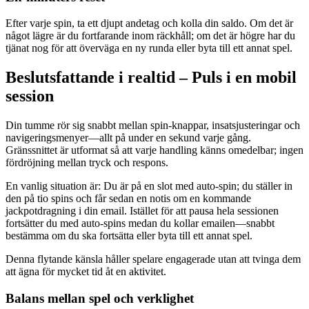
Efter varje spin, ta ett djupt andetag och kolla din saldo. Om det är
något lägre är du fortfarande inom räckhåll; om det är högre har du
tjänat nog för att överväga en ny runda eller byta till ett annat spel.
Beslutsfattande i realtid – Puls i en mobil
session
Din tumme rör sig snabbt mellan spin-knappar, insatsjusteringar och
navigeringsmenyer—allt på under en sekund varje gång.
Gränssnittet är utformat så att varje handling känns omedelbar; ingen
fördröjning mellan tryck och respons.
En vanlig situation är: Du är på en slot med auto-spin; du ställer in
den på tio spins och får sedan en notis om en kommande
jackpotdragning i din email. Istället för att pausa hela sessionen
fortsätter du med auto-spins medan du kollar emailen—snabbt
bestämma om du ska fortsätta eller byta till ett annat spel.
Denna flytande känsla håller spelare engagerade utan att tvinga dem
att ägna för mycket tid åt en aktivitet.
Balans mellan spel och verklighet