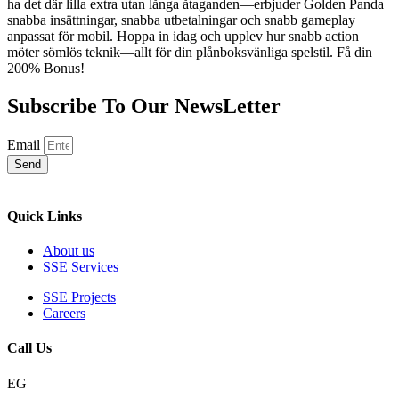
ha det där lilla extra utan långa åtaganden—erbjuder Golden Panda
snabba insättningar, snabba utbetalningar och snabb gameplay
anpassat för mobil. Hoppa in idag och upplev hur snabb action
möter sömlös teknik—allt för din plånboksvänliga spelstil. Få din
200% Bonus!
Subscribe To Our NewsLetter
Email
Send
Quick Links
About us
SSE Services
SSE Projects
Careers
Call Us
EG