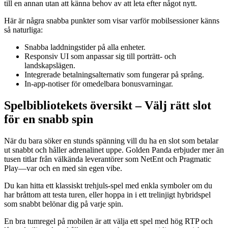
till en annan utan att känna behov av att leta efter något nytt.
Här är några snabba punkter som visar varför mobilsessioner känns
så naturliga:
Snabba laddningstider på alla enheter.
Responsiv UI som anpassar sig till porträtt- och
landskapslägen.
Integrerade betalningsalternativ som fungerar på språng.
In‑app-notiser för omedelbara bonusvarningar.
Spelbibliotekets översikt – Välj rätt slot
för en snabb spin
När du bara söker en stunds spänning vill du ha en slot som betalar
ut snabbt och håller adrenalinet uppe. Golden Panda erbjuder mer än
tusen titlar från välkända leverantörer som NetEnt och Pragmatic
Play—var och en med sin egen vibe.
Du kan hitta ett klassiskt trehjuls-spel med enkla symboler om du
har bråttom att testa turen, eller hoppa in i ett trelinjigt hybridspel
som snabbt belönar dig på varje spin.
En bra tumregel på mobilen är att välja ett spel med hög RTP och