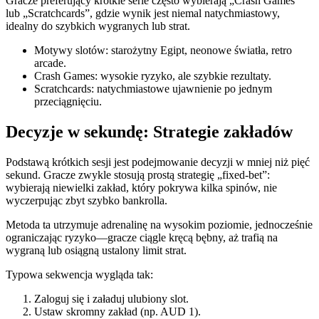
Gracze preferujący krótkie serie często wybierają „Crash Games”
lub „Scratchcards”, gdzie wynik jest niemal natychmiastowy,
idealny do szybkich wygranych lub strat.
Motywy slotów: starożytny Egipt, neonowe światła, retro
arcade.
Crash Games: wysokie ryzyko, ale szybkie rezultaty.
Scratchcards: natychmiastowe ujawnienie po jednym
przeciągnięciu.
Decyzje w sekundę: Strategie zakładów
Podstawą krótkich sesji jest podejmowanie decyzji w mniej niż pięć
sekund. Gracze zwykle stosują prostą strategię „fixed‑bet”:
wybierają niewielki zakład, który pokrywa kilka spinów, nie
wyczerpując zbyt szybko bankrolla.
Metoda ta utrzymuje adrenalinę na wysokim poziomie, jednocześnie
ograniczając ryzyko—gracze ciągle kręcą bębny, aż trafią na
wygraną lub osiągną ustalony limit strat.
Typowa sekwencja wygląda tak:
Zaloguj się i załaduj ulubiony slot.
Ustaw skromny zakład (np. AUD 1).