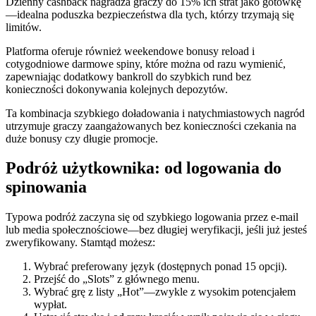
Dzienny cashback nagradza graczy do 15% ich strat jako gotówkę
—idealna poduszka bezpieczeństwa dla tych, którzy trzymają się
limitów.
Platforma oferuje również weekendowe bonusy reload i
cotygodniowe darmowe spiny, które można od razu wymienić,
zapewniając dodatkowy bankroll do szybkich rund bez
konieczności dokonywania kolejnych depozytów.
Ta kombinacja szybkiego doładowania i natychmiastowych nagród
utrzymuje graczy zaangażowanych bez konieczności czekania na
duże bonusy czy długie promocje.
Podróż użytkownika: od logowania do
spinowania
Typowa podróż zaczyna się od szybkiego logowania przez e-mail
lub media społecznościowe—bez długiej weryfikacji, jeśli już jesteś
zweryfikowany. Stamtąd możesz:
Wybrać preferowany język (dostępnych ponad 15 opcji).
Przejść do „Slots” z głównego menu.
Wybrać grę z listy „Hot”—zwykle z wysokim potencjałem
wypłat.