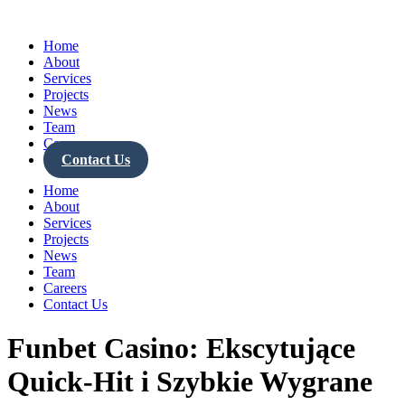
Skip
to
Home
content
About
Services
Projects
News
Team
Careers
Contact Us
Home
About
Services
Projects
News
Team
Careers
Contact Us
Funbet Casino: Ekscytujące
Quick‑Hit i Szybkie Wygrane