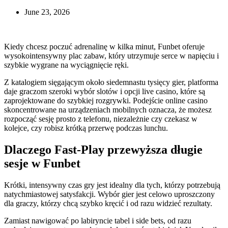
June 23, 2026
Kiedy chcesz poczuć adrenalinę w kilka minut, Funbet oferuje
wysokointensywny plac zabaw, który utrzymuje serce w napięciu i
szybkie wygrane na wyciągnięcie ręki.
Z katalogiem sięgającym około siedemnastu tysięcy gier, platforma
daje graczom szeroki wybór slotów i opcji live casino, które są
zaprojektowane do szybkiej rozgrywki. Podejście online casino
skoncentrowane na urządzeniach mobilnych oznacza, że możesz
rozpocząć sesję prosto z telefonu, niezależnie czy czekasz w
kolejce, czy robisz krótką przerwę podczas lunchu.
Dlaczego Fast‑Play przewyższa długie
sesje w Funbet
Krótki, intensywny czas gry jest idealny dla tych, którzy potrzebują
natychmiastowej satysfakcji. Wybór gier jest celowo uproszczony
dla graczy, którzy chcą szybko kręcić i od razu widzieć rezultaty.
Zamiast nawigować po labiryncie tabel i side bets, od razu