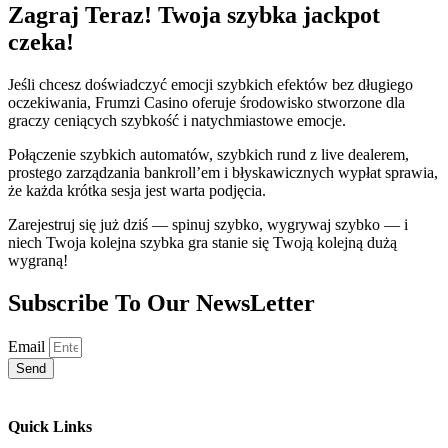
Zagraj Teraz! Twoja szybka jackpot
czeka!
Jeśli chcesz doświadczyć emocji szybkich efektów bez długiego
oczekiwania, Frumzi Casino oferuje środowisko stworzone dla
graczy ceniących szybkość i natychmiastowe emocje.
Połączenie szybkich automatów, szybkich rund z live dealerem,
prostego zarządzania bankroll’em i błyskawicznych wypłat sprawia,
że każda krótka sesja jest warta podjęcia.
Zarejestruj się już dziś — spinuj szybko, wygrywaj szybko — i
niech Twoja kolejna szybka gra stanie się Twoją kolejną dużą
wygraną!
Subscribe To Our NewsLetter
Email
Send
Quick Links