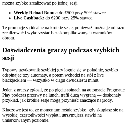
można szybko zrealizować po jednej sesji.
Weekly Reload Bonus:
do €500 przy 50% stawce.
Live Cashback:
do €200 przy 25% stawce.
Te promocje są idealne na krótkie sesje, ponieważ można je od razu
zrealizować i wykorzystać bez skomplikowanych warunków
obrotu.
Doświadczenia graczy podczas szybkich
sesji
Typowy użytkownik szybkiej gry loguje się w południe, szybko
odspinając trzy automaty, a potem wchodzi na stół z live
blackjackiem — wszystko w ciągu dwudziestu minut.
Jeden z graczy zgłosił, że po pięciu spinach na automacie Pragmatic
Play podczas przerwy na lunch, trafił dużą wygraną — doskonały
przykład, jak krótkie sesje mogą przynieść znaczące nagrody.
Kluczowe jest to, że momentum rośnie szybko, gdy skupiasz się na
wysokiej częstotliwości wypłat i utrzymujesz stawki na
umiarkowanym poziomie.