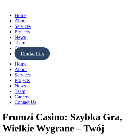
Skip
to
Home
content
About
Services
Projects
News
Team
Careers
Contact Us
Home
About
Services
Projects
News
Team
Careers
Contact Us
Frumzi Casino: Szybka Gra,
Wielkie Wygrane – Twój