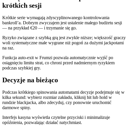
krótkich sesji
Krótkie serie wymagają zdyscyplinowanego kontrolowania
bankroll’a. Dobrym zwyczajem jest ustalenie małego budżetu sesji
— na przykład €20 — i trzymanie się go.
Ryzyko związane z szybką grą jest zwykle niższe; większość graczy
woli systematyczne małe wygrane niż pogoń za dużymi jackpotami
na raz.
Funkcja auto‑exit w Frumzi pozwala automatycznie wyjść po
osiągnięciu limitu strat, co chroni przed nadmiernym ryzykiem
podczas szybkiej gry.
Decyzje na bieżąco
Podczas krótkiego spinowania automatami decyzje podejmuje się w
kilka sekund: wybierz rozmiar zakładu, kliknij hit lub hold w
rundzie blackjacka, albo zdecyduj, czy ponownie uruchomić
darmowe spiny.
Interfejs kasyna wyświetla czytelne przyciski i minimalizuje
opóźnienia, pozwalając działać natychmiast.