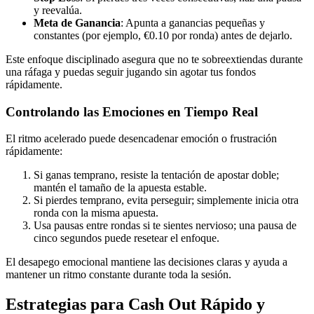
y reevalúa.
Meta de Ganancia
: Apunta a ganancias pequeñas y
constantes (por ejemplo, €0.10 por ronda) antes de dejarlo.
Este enfoque disciplinado asegura que no te sobreextiendas durante
una ráfaga y puedas seguir jugando sin agotar tus fondos
rápidamente.
Controlando las Emociones en Tiempo Real
El ritmo acelerado puede desencadenar emoción o frustración
rápidamente:
Si ganas temprano, resiste la tentación de apostar doble;
mantén el tamaño de la apuesta estable.
Si pierdes temprano, evita perseguir; simplemente inicia otra
ronda con la misma apuesta.
Usa pausas entre rondas si te sientes nervioso; una pausa de
cinco segundos puede resetear el enfoque.
El desapego emocional mantiene las decisiones claras y ayuda a
mantener un ritmo constante durante toda la sesión.
Estrategias para Cash Out Rápido y