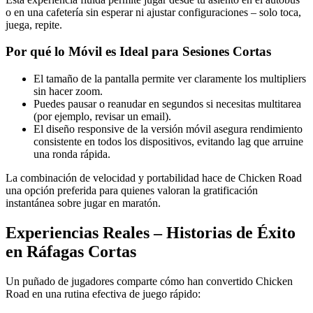
o en una cafetería sin esperar ni ajustar configuraciones – solo toca,
juega, repite.
Por qué lo Móvil es Ideal para Sesiones Cortas
El tamaño de la pantalla permite ver claramente los multipliers
sin hacer zoom.
Puedes pausar o reanudar en segundos si necesitas multitarea
(por ejemplo, revisar un email).
El diseño responsive de la versión móvil asegura rendimiento
consistente en todos los dispositivos, evitando lag que arruine
una ronda rápida.
La combinación de velocidad y portabilidad hace de Chicken Road
una opción preferida para quienes valoran la gratificación
instantánea sobre jugar en maratón.
Experiencias Reales – Historias de Éxito
en Ráfagas Cortas
Un puñado de jugadores comparte cómo han convertido Chicken
Road en una rutina efectiva de juego rápido: