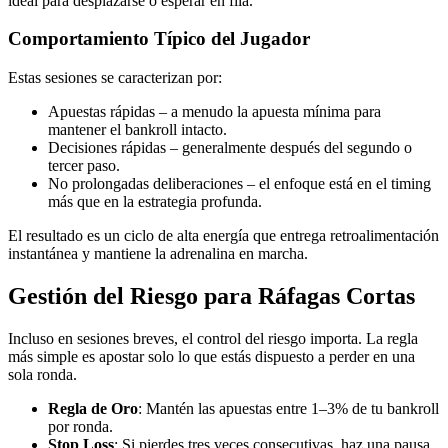
ideal para desplazarse o esperar en fila.
Comportamiento Típico del Jugador
Estas sesiones se caracterizan por:
Apuestas rápidas – a menudo la apuesta mínima para
mantener el bankroll intacto.
Decisiones rápidas – generalmente después del segundo o
tercer paso.
No prolongadas deliberaciones – el enfoque está en el timing
más que en la estrategia profunda.
El resultado es un ciclo de alta energía que entrega retroalimentación
instantánea y mantiene la adrenalina en marcha.
Gestión del Riesgo para Ráfagas Cortas
Incluso en sesiones breves, el control del riesgo importa. La regla
más simple es apostar solo lo que estás dispuesto a perder en una
sola ronda.
Regla de Oro
: Mantén las apuestas entre 1–3% de tu bankroll
por ronda.
Stop Loss
: Si pierdes tres veces consecutivas, haz una pausa