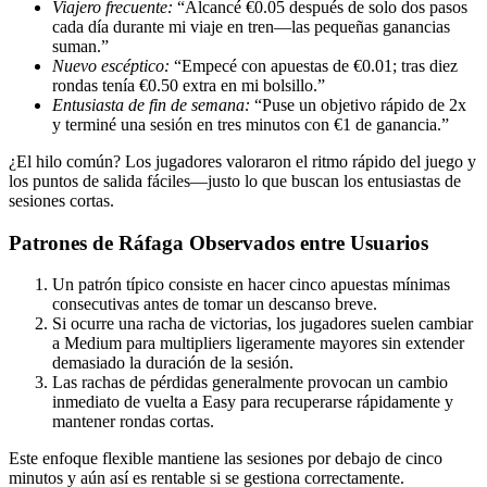
Viajero frecuente:
“Alcancé €0.05 después de solo dos pasos
cada día durante mi viaje en tren—las pequeñas ganancias
suman.”
Nuevo escéptico:
“Empecé con apuestas de €0.01; tras diez
rondas tenía €0.50 extra en mi bolsillo.”
Entusiasta de fin de semana:
“Puse un objetivo rápido de 2x
y terminé una sesión en tres minutos con €1 de ganancia.”
¿El hilo común? Los jugadores valoraron el ritmo rápido del juego y
los puntos de salida fáciles—justo lo que buscan los entusiastas de
sesiones cortas.
Patrones de Ráfaga Observados entre Usuarios
Un patrón típico consiste en hacer cinco apuestas mínimas
consecutivas antes de tomar un descanso breve.
Si ocurre una racha de victorias, los jugadores suelen cambiar
a Medium para multipliers ligeramente mayores sin extender
demasiado la duración de la sesión.
Las rachas de pérdidas generalmente provocan un cambio
inmediato de vuelta a Easy para recuperarse rápidamente y
mantener rondas cortas.
Este enfoque flexible mantiene las sesiones por debajo de cinco
minutos y aún así es rentable si se gestiona correctamente.