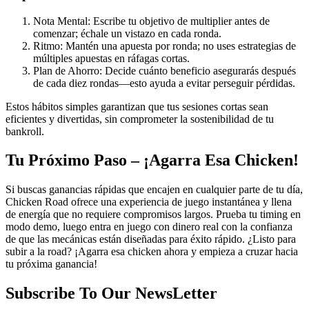
Nota Mental: Escribe tu objetivo de multiplier antes de
comenzar; échale un vistazo en cada ronda.
Ritmo: Mantén una apuesta por ronda; no uses estrategias de
múltiples apuestas en ráfagas cortas.
Plan de Ahorro: Decide cuánto beneficio asegurarás después
de cada diez rondas—esto ayuda a evitar perseguir pérdidas.
Estos hábitos simples garantizan que tus sesiones cortas sean
eficientes y divertidas, sin comprometer la sostenibilidad de tu
bankroll.
Tu Próximo Paso – ¡Agarra Esa Chicken!
Si buscas ganancias rápidas que encajen en cualquier parte de tu día,
Chicken Road ofrece una experiencia de juego instantánea y llena
de energía que no requiere compromisos largos. Prueba tu timing en
modo demo, luego entra en juego con dinero real con la confianza
de que las mecánicas están diseñadas para éxito rápido. ¿Listo para
subir a la road? ¡Agarra esa chicken ahora y empieza a cruzar hacia
tu próxima ganancia!
Subscribe To Our NewsLetter