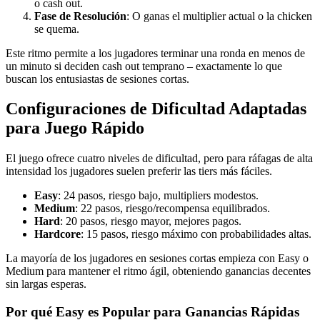
o cash out.
Fase de Resolución
: O ganas el multiplier actual o la chicken
se quema.
Este ritmo permite a los jugadores terminar una ronda en menos de
un minuto si deciden cash out temprano – exactamente lo que
buscan los entusiastas de sesiones cortas.
Configuraciones de Dificultad Adaptadas
para Juego Rápido
El juego ofrece cuatro niveles de dificultad, pero para ráfagas de alta
intensidad los jugadores suelen preferir las tiers más fáciles.
Easy
: 24 pasos, riesgo bajo, multipliers modestos.
Medium
: 22 pasos, riesgo/recompensa equilibrados.
Hard
: 20 pasos, riesgo mayor, mejores pagos.
Hardcore
: 15 pasos, riesgo máximo con probabilidades altas.
La mayoría de los jugadores en sesiones cortas empieza con Easy o
Medium para mantener el ritmo ágil, obteniendo ganancias decentes
sin largas esperas.
Por qué Easy es Popular para Ganancias Rápidas