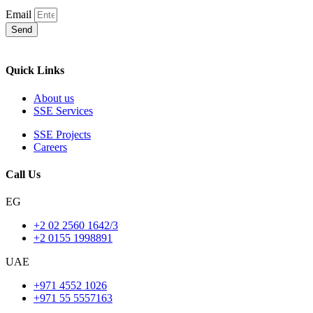
Email
Send
Quick Links
About us
SSE Services
SSE Projects
Careers
Call Us
EG
+2 02 2560 1642/3
+2 0155 1998891
UAE
+971 4552 1026
+971 55 5557163