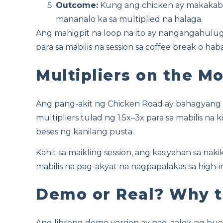
Outcome:
Kung ang chicken ay makakaba
mananalo ka sa multiplied na halaga.
Ang mahigpit na loop na ito ay nangangahulu
para sa mabilis na session sa coffee break o 
Multipliers on the M
Ang pang-akit ng Chicken Road ay bahagyang n
multipliers tulad ng 1.5x–3x para sa mabilis n
beses ng kanilang pusta.
Kahit sa maikling session, ang kasiyahan sa nak
mabilis na pag-akyat na nagpapalakas sa high‑
Demo or Real? Why t
Ang libreng demo version ay nag-aalok ng buo