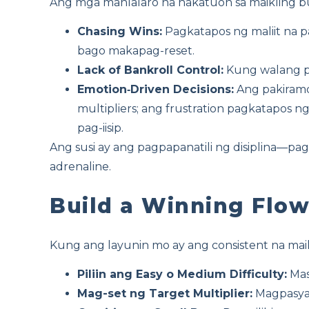
Ang mga manlalaro na nakatuon sa maikling bu
Chasing Wins:
Pagkatapos ng maliit na p
bago makapag-reset.
Lack of Bankroll Control:
Kung walang pr
Emotion‑Driven Decisions:
Ang pakiramd
multipliers; ang frustration pagkatapos
pag-iisip.
Ang susi ay ang pagpapanatili ng disiplina—pag
adrenaline.
Build a Winning Flow:
Kung ang layunin mo ay ang consistent na maikl
Piliin ang Easy o Medium Difficulty:
Mas
Mag-set ng Target Multiplier:
Magpasya 