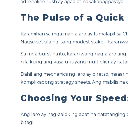
adrenaline rush ay agad at nakakapagpasaya.
The Pulse of a Quick
Karamihan sa mga manlalaro ay lumalapit sa Ch
Nagse‑set sila ng isang modest stake—karaniwan
Sa mga burst na ito, karaniwang naglalaro a
nila kung ang kasalukuyang multiplier ay kata
Dahil ang mechanics ng laro ay diretso, maaa
komplikadong strategy sheets. Ang mabilis na c
Choosing Your Speed:
Ang laro ay nag-aalok ng apat na natatanging 
bitag: