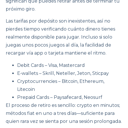
significan que puedes retirar antes de terminar tu
próximo giro.
Las tarifas por depósito son inexistentes, así no
pierdes tiempo verificando cuánto dinero tienes
realmente disponible para jugar. Incluso si solo
juegas unos pocos juegos al día, la facilidad de
recargar vía app o tarjeta mantiene el ritmo.
Debit Cards – Visa, Mastercard
E‑wallets – Skrill, Neteller, Jeton, Sticpay
Cryptocurrencies – Bitcoin, Ethereum,
Litecoin
Prepaid Cards – Paysafecard, Neosurf
El proceso de retiro es sencillo: crypto en minutos;
métodos fiat en uno a tres días—suficiente para
quien rara vez se sienta por una sesión prolongada.