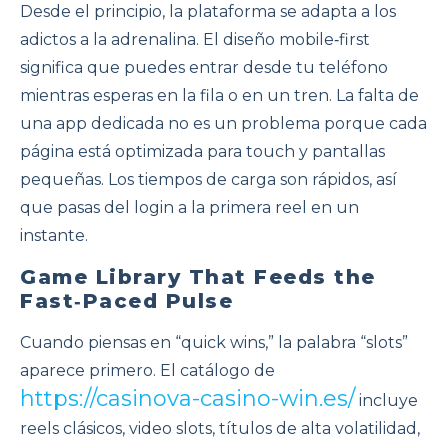
Desde el principio, la plataforma se adapta a los
adictos a la adrenalina. El diseño mobile‑first
significa que puedes entrar desde tu teléfono
mientras esperas en la fila o en un tren. La falta de
una app dedicada no es un problema porque cada
página está optimizada para touch y pantallas
pequeñas. Los tiempos de carga son rápidos, así
que pasas del login a la primera reel en un
instante.
Game Library That Feeds the
Fast‑Paced Pulse
Cuando piensas en “quick wins,” la palabra “slots”
aparece primero. El catálogo de
https://casinova-casino-win.es/
incluye
reels clásicos, video slots, títulos de alta volatilidad,