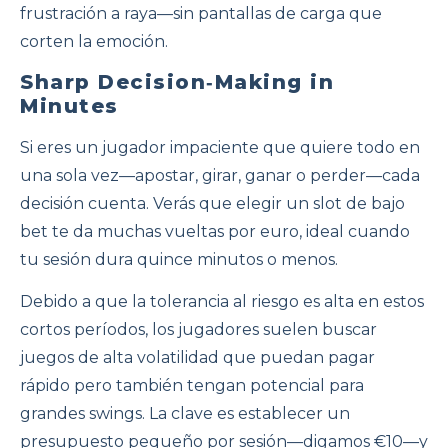
frustración a raya—sin pantallas de carga que
corten la emoción.
Sharp Decision‑Making in
Minutes
Si eres un jugador impaciente que quiere todo en
una sola vez—apostar, girar, ganar o perder—cada
decisión cuenta. Verás que elegir un slot de bajo
bet te da muchas vueltas por euro, ideal cuando
tu sesión dura quince minutos o menos.
Debido a que la tolerancia al riesgo es alta en estos
cortos períodos, los jugadores suelen buscar
juegos de alta volatilidad que puedan pagar
rápido pero también tengan potencial para
grandes swings. La clave es establecer un
presupuesto pequeño por sesión—digamos €10—y