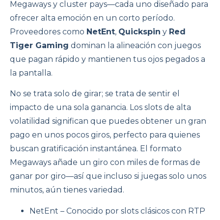
Megaways y cluster pays—cada uno diseñado para
ofrecer alta emoción en un corto período.
Proveedores como
NetEnt
,
Quickspin
y
Red
Tiger Gaming
dominan la alineación con juegos
que pagan rápido y mantienen tus ojos pegados a
la pantalla.
No se trata solo de girar; se trata de sentir el
impacto de una sola ganancia. Los slots de alta
volatilidad significan que puedes obtener un gran
pago en unos pocos giros, perfecto para quienes
buscan gratificación instantánea. El formato
Megaways añade un giro con miles de formas de
ganar por giro—así que incluso si juegas solo unos
minutos, aún tienes variedad.
NetEnt – Conocido por slots clásicos con RTP