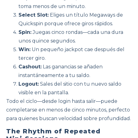
toma menos de un minuto.
Select Slot:
Eliges un título Megaways de
Quickspin porque ofrece giros rápidos.
Spin:
Juegas cinco rondas—cada una dura
unos quince segundos.
Win:
Un pequeño jackpot cae después del
tercer giro.
Cashout:
Las ganancias se añaden
instantáneamente a tu saldo.
Logout:
Sales del sitio con tu nuevo saldo
visible en la pantalla.
Todo el ciclo—desde login hasta salir—puede
completarse en menos de cinco minutos, perfecto
para quienes buscan velocidad sobre profundidad.
The Rhythm of Repeated