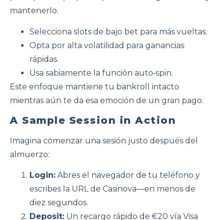
mantenerlo.
Selecciona slots de bajo bet para más vueltas.
Opta por alta volatilidad para ganancias
rápidas.
Usa sabiamente la función auto‑spin.
Este enfoque mantiene tu bankroll intacto
mientras aún te da esa emoción de un gran pago.
A Sample Session in Action
Imagina comenzar una sesión justo después del
almuerzo:
Login:
Abres el navegador de tu teléfono y
escribes la URL de Casinova—en menos de
diez segundos.
Deposit:
Un recargo rápido de €20 vía Visa