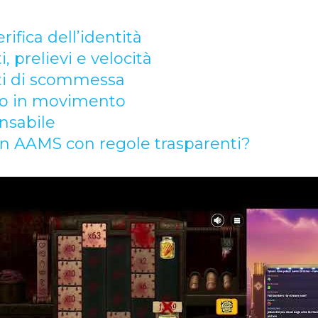
ifica dell’identità
 prelievi e velocità
ti di scommessa
co in movimento
nsabile
on AAMS con regole trasparenti?