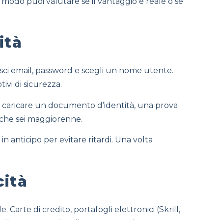
 modo puoi valutare se il vantaggio è reale o se
ità
isci email, password e scegli un nome utente.
tivi di sicurezza.
di caricare un documento d’identità, una prova
e che sei maggiorenne.
n anticipo per evitare ritardi. Una volta
cità
Carte di credito, portafogli elettronici (Skrill,