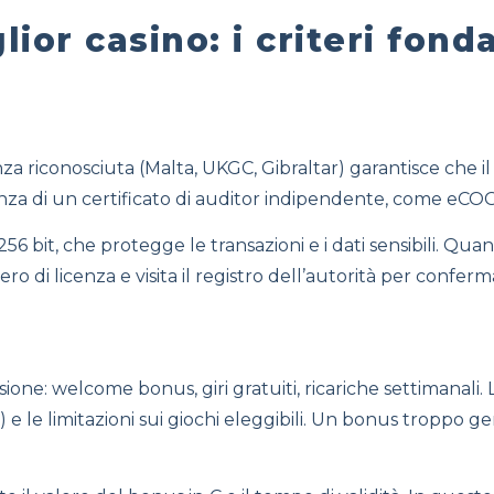
lior casino: i criteri fon
enza riconosciuta (Malta, UKGC, Gibraltar) garantisce che i
nza di un certificato di auditor indipendente, come eCOGR
256 bit, che protegge le transazioni e i dati sensibili. Quan
ro di licenza e visita il registro dell’autorità per conferma
sione: welcome bonus, giri gratuiti, ricariche settimanali. 
 le limitazioni sui giochi eleggibili. Un bonus troppo ge