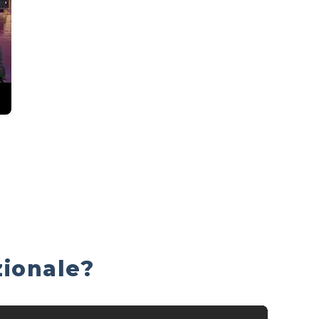
 Non AAMS
le
zionale?