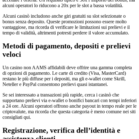
alcuni operatori lo riducono a 20x per le slot a bassa volatilità.
Alcuni casinò includono anche giri gratuiti su slot selezionate o
bonus senza deposito. Queste promozioni possono essere molto
vantaggiose, ma ricorda di verificare le limitazioni sui prelievi e il
tempo di validità, altrimenti potresti perdere il valore accumulato.
Metodi di pagamento, depositi e prelievi
veloci
Un casino non AAMS affidabili deve offrire una gamma completa
di opzioni di pagamento. Le carte di credito (Visa, MasterCard)
restano le più diffuse per i depositi, ma gli e‑wallet come Skrill,
Neteller e PayPal consentono prelievi quasi istantanei.
Se sei interessato a transazioni più rapide, cerca i casinò che
supportano prelievi via e‑wallet o bonifici bancari con tempi inferiori
a 24 ore. Alcuni operatori offrono anche payout in tempo reale per le
criptovalute, ma ricorda che questa categoria è meno comune nei siti
consigliati qui.
Registrazione, verifica dell’identità e
assistenza clienti