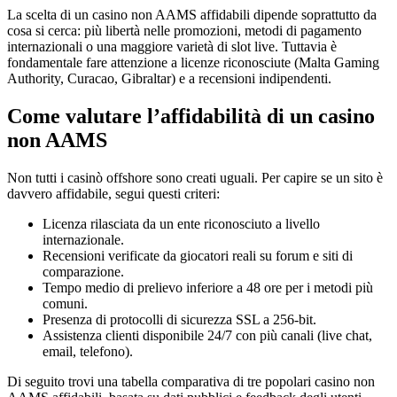
La scelta di un casino non AAMS affidabili dipende soprattutto da
cosa si cerca: più libertà nelle promozioni, metodi di pagamento
internazionali o una maggiore varietà di slot live. Tuttavia è
fondamentale fare attenzione a licenze riconosciute (Malta Gaming
Authority, Curacao, Gibraltar) e a recensioni indipendenti.
Come valutare l’affidabilità di un casino
non AAMS
Non tutti i casinò offshore sono creati uguali. Per capire se un sito è
davvero affidabile, segui questi criteri:
Licenza rilasciata da un ente riconosciuto a livello
internazionale.
Recensioni verificate da giocatori reali su forum e siti di
comparazione.
Tempo medio di prelievo inferiore a 48 ore per i metodi più
comuni.
Presenza di protocolli di sicurezza SSL a 256‑bit.
Assistenza clienti disponibile 24/7 con più canali (live chat,
email, telefono).
Di seguito trovi una tabella comparativa di tre popolari casino non