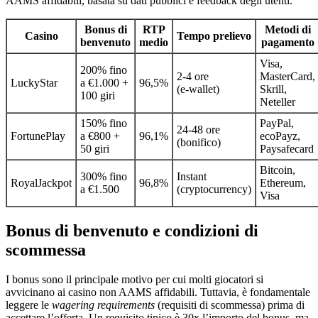
AAMS affidabili, basata su dati pubblici e feedback degli utenti.
Bonus di
RTP
Metodi di
Casino
Tempo prelievo
benvenuto
medio
pagamento
Visa,
200% fino
2‑4 ore
MasterCard,
LuckyStar
a €1.000 +
96,5%
(e‑wallet)
Skrill,
100 giri
Neteller
150% fino
PayPal,
24‑48 ore
FortunePlay
a €800 +
96,1%
ecoPayz,
(bonifico)
50 giri
Paysafecard
Bitcoin,
300% fino
Instant
RoyalJackpot
96,8%
Ethereum,
a €1.500
(cryptocurrency)
Visa
Bonus di benvenuto e condizioni di
scommessa
I bonus sono il principale motivo per cui molti giocatori si
avvicinano ai casino non AAMS affidabili. Tuttavia, è fondamentale
leggere le
wagering requirements
(requisiti di scommessa) prima di
accettare l’offerta. Un requisito tipico è 30x l’importo del bonus, ma