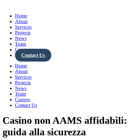
Skip
to
Home
content
About
Services
Projects
News
Team
Careers
Contact Us
Home
About
Services
Projects
News
Team
Careers
Contact Us
Casino non AAMS affidabili:
guida alla sicurezza