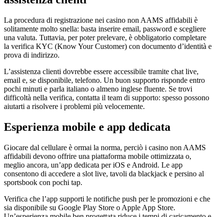
La procedura di registrazione nei casino non AAMS affidabili è
solitamente molto snella: basta inserire email, password e scegliere
una valuta. Tuttavia, per poter prelevare, è obbligatorio completare
la verifica KYC (Know Your Customer) con documento d’identità e
prova di indirizzo.
L’assistenza clienti dovrebbe essere accessibile tramite chat live,
email e, se disponibile, telefono. Un buon supporto risponde entro
pochi minuti e parla italiano o almeno inglese fluente. Se trovi
difficoltà nella verifica, contatta il team di supporto: spesso possono
aiutarti a risolvere i problemi più velocemente.
Esperienza mobile e app dedicata
Giocare dal cellulare è ormai la norma, perciò i casino non AAMS
affidabili devono offrire una piattaforma mobile ottimizzata o,
meglio ancora, un’app dedicata per iOS e Android. Le app
consentono di accedere a slot live, tavoli da blackjack e persino al
sportsbook con pochi tap.
Verifica che l’app supporti le notifiche push per le promozioni e che
sia disponibile su Google Play Store o Apple App Store.
Un’esperienza mobile ben progettata riduce i tempi di caricamento e