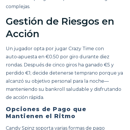
complejas.
Gestión de Riesgos en
Acción
Un jugador opta por jugar Crazy Time con
auto‑apuesta en €0.50 por giro durante diez
rondas. Después de cinco giros ha ganado €5 y
perdido €1; decide detenerse temprano porque ya
alcanzó su objetivo personal para la noche—
manteniendo su bankroll saludable y disfrutando
de acción rápida.
Opciones de Pago que
Mantienen el Ritmo
Candy Spinz soporta varias formas de pago