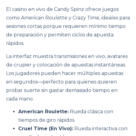
El casino en vivo de Candy Spinz ofrece juegos
como American Roulette y Crazy Time, ideales para
sesiones cortas porque requieren mínimo tiempo
de preparación y permiten ciclos de apuesta
rápidos.
La interfaz muestra transmisiones en vivo, avatares
de crupier y colocación de apuestas instantáneas.
Los jugadores pueden hacer múltiples apuestas
en segundos—perfecto para quienes quieren
probar suerte sin gastar demasiado tiempo en
cada mano.
American Roulette:
Rueda clásica con
tiempos de giro rápidos.
Cruel Time (En Vivo):
Rueda interactiva con