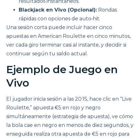
resultados instantáneos.
Blackjack en Vivo (Opcional):
Rondas
rápidas con opciones de auto‑hit.
Una sesión corta puede incluir hacer cinco
apuestas en American Roulette en cinco minutos,
ver cada giro terminar casi al instante, y decidir si
continuar según tu saldo actual.
Ejemplo de Juego en
Vivo
El jugador inicia sesión a las 20:15, hace clic en “Live
Roulette,” apuesta €5 en rojo y negro
simultáneamente (estrategia de apuesta), ve cómo
la bola cae en negro en menos de diez segundos, y
enseguida realiza otra apuesta de €5 en rojo para