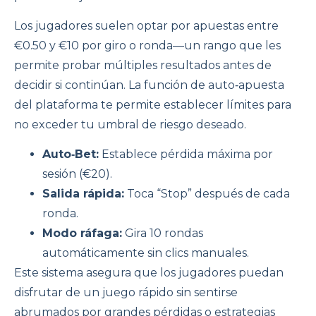
Los jugadores suelen optar por apuestas entre
€0.50 y €10 por giro o ronda—un rango que les
permite probar múltiples resultados antes de
decidir si continúan. La función de auto‑apuesta
del plataforma te permite establecer límites para
no exceder tu umbral de riesgo deseado.
Auto‑Bet:
Establece pérdida máxima por
sesión (€20).
Salida rápida:
Toca “Stop” después de cada
ronda.
Modo ráfaga:
Gira 10 rondas
automáticamente sin clics manuales.
Este sistema asegura que los jugadores puedan
disfrutar de un juego rápido sin sentirse
abrumados por grandes pérdidas o estrategias