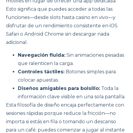
móviles en lugar de ofrecer una app dedicada.
Esto significa que puedes acceder a todas las
funciones—desde slots hasta casino en vivo—y
disfrutar de un rendimiento consistente en iOS
Safari o Android Chrome sin descargar nada
adicional.
Navegación fluida:
Sin animaciones pesadas
que ralenticen la carga.
Controles táctiles:
Botones simples para
colocar apuestas.
Diseños amigables para bolsillo:
Toda la
información clave visible en una sola pantalla.
Esta filosofía de diseño encaja perfectamente con
sesiones rápidas porque reduce la fricción—no
importa si estás en fila o tomando un descanso
para un café; puedes comenzar a jugar al instante