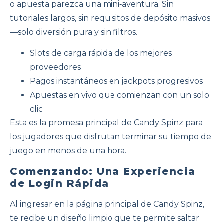
o apuesta parezca una mini‑aventura. Sin
tutoriales largos, sin requisitos de depósito masivos
—solo diversión pura y sin filtros.
Slots de carga rápida de los mejores
proveedores
Pagos instantáneos en jackpots progresivos
Apuestas en vivo que comienzan con un solo
clic
Esta es la promesa principal de Candy Spinz para
los jugadores que disfrutan terminar su tiempo de
juego en menos de una hora.
Comenzando: Una Experiencia
de Login Rápida
Al ingresar en la página principal de Candy Spinz,
te recibe un diseño limpio que te permite saltar