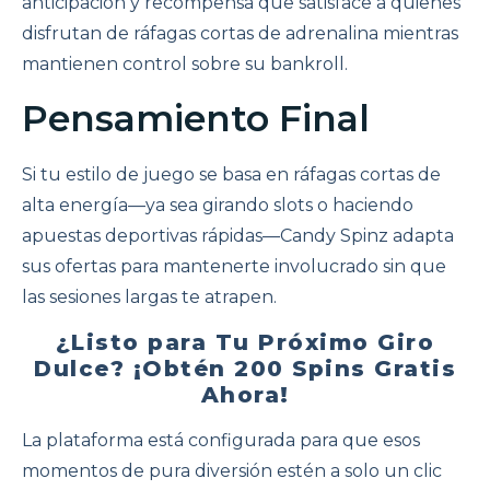
anticipación y recompensa que satisface a quienes
disfrutan de ráfagas cortas de adrenalina mientras
mantienen control sobre su bankroll.
Pensamiento Final
Si tu estilo de juego se basa en ráfagas cortas de
alta energía—ya sea girando slots o haciendo
apuestas deportivas rápidas—Candy Spinz adapta
sus ofertas para mantenerte involucrado sin que
las sesiones largas te atrapen.
¿Listo para Tu Próximo Giro
Dulce? ¡Obtén 200 Spins Gratis
Ahora!
La plataforma está configurada para que esos
momentos de pura diversión estén a solo un clic