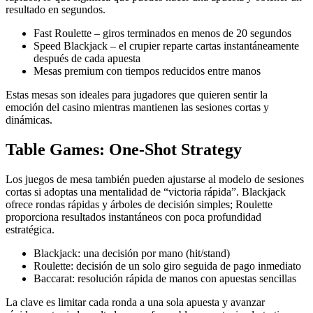
resultado en segundos.
Fast Roulette – giros terminados en menos de 20 segundos
Speed Blackjack – el crupier reparte cartas instantáneamente
después de cada apuesta
Mesas premium con tiempos reducidos entre manos
Estas mesas son ideales para jugadores que quieren sentir la
emoción del casino mientras mantienen las sesiones cortas y
dinámicas.
Table Games: One‑Shot Strategy
Los juegos de mesa también pueden ajustarse al modelo de sesiones
cortas si adoptas una mentalidad de “victoria rápida”. Blackjack
ofrece rondas rápidas y árboles de decisión simples; Roulette
proporciona resultados instantáneos con poca profundidad
estratégica.
Blackjack: una decisión por mano (hit/stand)
Roulette: decisión de un solo giro seguida de pago inmediato
Baccarat: resolución rápida de manos con apuestas sencillas
La clave es limitar cada ronda a una sola apuesta y avanzar