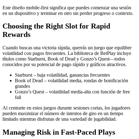
Este diseño mobile-first significa que puedes comenzar una sesión
en un dispositivo y terminar en otro sin perder progreso o contexto.
Choosing the Right Slot for Rapid
Rewards
Cuando buscas una victoria rápida, querrás un juego que equilibre
volatilidad con pagos frecuentes. La biblioteca de BetPlay incluye
títulos como Starburst, Book of Dead y Gonzo’s Quest—todos
conocidos por su potencial de pago rápido y gráficos atractivos.
Starburst – baja volatilidad, ganancias frecuentes
Book of Dead – volatilidad media, rondas de bonificación
grandes
Gonzo’s Quest – volatilidad media-alta con función de free
fall
Al centrarte en estos juegos durante sesiones cortas, los jugadores
pueden maximizar el número de intentos de giro en un tiempo
limitado mientras disfrutan de una variedad de jugabilidad.
Managing Risk in Fast‑Paced Plays