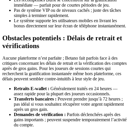
immédiate — parfait pour de courtes périodes de jeu.
Pas de système VIP ou de niveaux cachés ; juste des tâches
simples à terminer rapidement.
Le système supporte les utilisateurs mobiles en livrant les
bonus directement sur leur écran de téléphone instantanément.
Obstacles potentiels : Délais de retrait et
vérifications
Aucune plateforme n’est parfaite ; Betano fait parfois face à des
critiques concernant les délais de retrait et la vérification des comptes
après de gros gains. Pour les joueurs de sessions courtes qui
recherchent la gratification instantanée même hors plateforme, ces
délais peuvent sembler contre-intuitifs à leur style de jeu.
Retraits E‑wallet :
Généralement traités en 24 heures —
assez rapide pour la plupart des joueurs occasionnels.
Transferts bancaires :
Peuvent prendre jusqu’à 72 heures ;
pas idéal si vous souhaitez récupérer votre argent rapidement
après un gros gain.
Demandes de vérification :
Parfois déclenchées après des
gains importants ; peuvent suspendre temporairement l’activité
du compte.