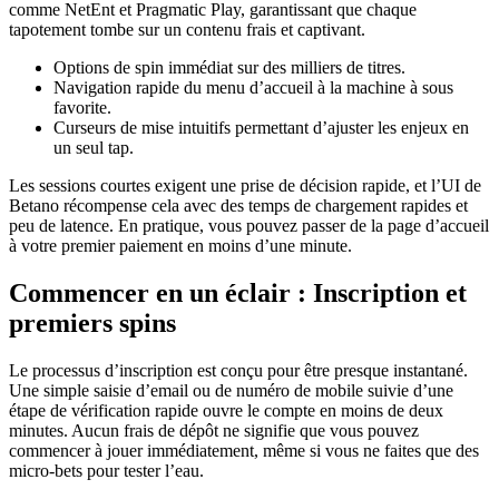
comme NetEnt et Pragmatic Play, garantissant que chaque
tapotement tombe sur un contenu frais et captivant.
Options de spin immédiat sur des milliers de titres.
Navigation rapide du menu d’accueil à la machine à sous
favorite.
Curseurs de mise intuitifs permettant d’ajuster les enjeux en
un seul tap.
Les sessions courtes exigent une prise de décision rapide, et l’UI de
Betano récompense cela avec des temps de chargement rapides et
peu de latence. En pratique, vous pouvez passer de la page d’accueil
à votre premier paiement en moins d’une minute.
Commencer en un éclair : Inscription et
premiers spins
Le processus d’inscription est conçu pour être presque instantané.
Une simple saisie d’email ou de numéro de mobile suivie d’une
étape de vérification rapide ouvre le compte en moins de deux
minutes. Aucun frais de dépôt ne signifie que vous pouvez
commencer à jouer immédiatement, même si vous ne faites que des
micro‑bets pour tester l’eau.