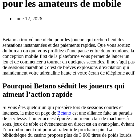
pour les amateurs de mobile
June 12, 2026
Betano a trouvé une niche pour les joueurs qui recherchent des
sensations instantanées et des paiements rapides. Que vous sortiez
du bureau ou que vous profitiez d’une pause entre deux réunions, la
conception mobile‑first de la plateforme vous permet de lancer un
jeu et de commencer à tourner en quelques secondes. Il ne s’agit pas
de sessions marathon ; c’est de brèves explosions d’excitation qui
maintiennent votre adrénaline haute et votre écran de téléphone actif.
Pourquoi Betano séduit les joueurs qui
aiment l’action rapide
Si vous êtes quelqu’un qui prospère lors de sessions courtes et
intenses, la mise en page de
Betano
est une alliance faite au paradis
de la vitesse. L’interface est épurée : un menu clair de machines à
sous, jeux de table et événements en direct est en avant‑plan, évitant
l’encombrement qui pourrait ralentir le prochain spin. La
bibliothèque du casino propose plus de 3 900 titres de poids lourds