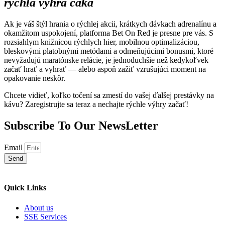
rýchla výhra čaká
Ak je váš štýl hrania o rýchlej akcii, krátkych dávkach adrenalínu a
okamžitom uspokojení, platforma Bet On Red je presne pre vás. S
rozsiahlym knižnicou rýchlych hier, mobilnou optimalizáciou,
bleskovými platobnými metódami a odmeňujúcimi bonusmi, ktoré
nevyžadujú maratónske relácie, je jednoduchšie než kedykoľvek
začať hrať a vyhrať — alebo aspoň zažiť vzrušujúci moment na
opakovanie neskôr.
Chcete vidieť, koľko točení sa zmestí do vašej ďalšej prestávky na
kávu? Zaregistrujte sa teraz a nechajte rýchle výhry začať!
Subscribe To Our NewsLetter
Email
Send
Quick Links
About us
SSE Services