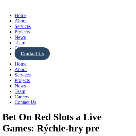
Skip
to
Home
content
About
Services
Projects
News
Team
Careers
Contact Us
Home
About
Services
Projects
News
Team
Careers
Contact Us
Bet On Red Slots a Live
Games: Rýchle‑hry pre