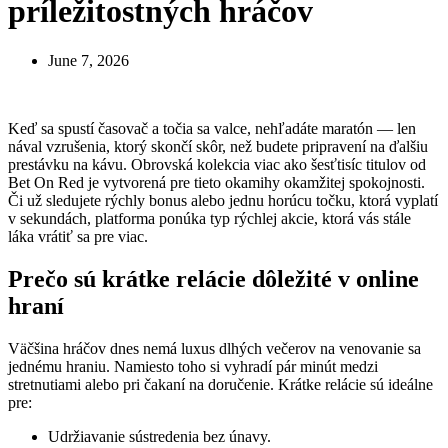
príležitostných hráčov
June 7, 2026
Keď sa spustí časovač a točia sa valce, nehľadáte maratón — len
nával vzrušenia, ktorý skončí skôr, než budete pripravení na ďalšiu
prestávku na kávu. Obrovská kolekcia viac ako šesťtisíc titulov od
Bet On Red je vytvorená pre tieto okamihy okamžitej spokojnosti.
Či už sledujete rýchly bonus alebo jednu horúcu točku, ktorá vyplatí
v sekundách, platforma ponúka typ rýchlej akcie, ktorá vás stále
láka vrátiť sa pre viac.
Prečo sú krátke relácie dôležité v online
hraní
Väčšina hráčov dnes nemá luxus dlhých večerov na venovanie sa
jednému hraniu. Namiesto toho si vyhradí pár minút medzi
stretnutiami alebo pri čakaní na doručenie. Krátke relácie sú ideálne
pre:
Udržiavanie sústredenia bez únavy.